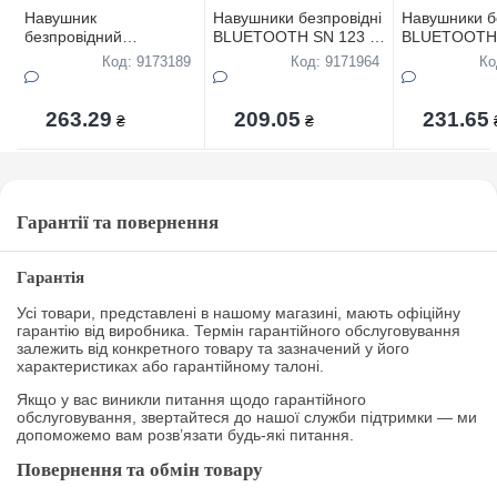
Навушник
Навушники безпровiднi
Навушники б
безпровiдний
BLUETOOTH SN 123 В
BLUETOOTH
BLUETOOTH В
КОРОБЦI
КОРОБЦI SP
Код: 9173189
Код: 9171964
Ко
КОРОБЦI Inkax BL-12
263.29
209.05
231.65
₴
₴
Гарантії та повернення
Гарантія
Усі товари, представлені в нашому магазині, мають офіційну
гарантію від виробника. Термін гарантійного обслуговування
залежить від конкретного товару та зазначений у його
характеристиках або гарантійному талоні.
Якщо у вас виникли питання щодо гарантійного
обслуговування, звертайтеся до нашої служби підтримки — ми
допоможемо вам розв’язати будь-які питання.
Повернення та обмін товару