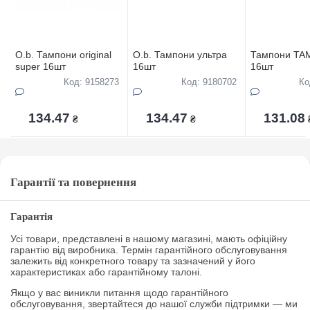
O.b. Тампони original
O.b. Тампони ультра
Тампони TA
super 16шт
16шт
16шт
Код: 9158273
Код: 9180702
Ко
134.47
134.47
131.08
₴
₴
Гарантії та повернення
Гарантія
Усі товари, представлені в нашому магазині, мають офіційну
гарантію від виробника. Термін гарантійного обслуговування
залежить від конкретного товару та зазначений у його
характеристиках або гарантійному талоні.
Якщо у вас виникли питання щодо гарантійного
обслуговування, звертайтеся до нашої служби підтримки — ми