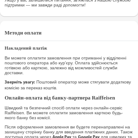
Якщо у вас залишилися питання, зв’яжіться з нашою службою
підтримки — ми завжди раді допомогти!
Методи оплати
Накладений платіж
Ви можете оплатити замовлення при отриманні у відділенні
поштового оператора або кур'єру. Оплата здійснюється
готівкою або карткою, залежно від можливостей служби
доставки.
Поштовий оператор може стягувати додаткову
Зверніть увагу:
комісію за переказ коштів.
Онлайн-оплата від банку-партнера Raiffeisen
Швидкий та безпечний спосіб оплати через онлайн-сервіс
Raiffeisen. Ви можете оплатити замовлення карткою будь-
якого банку без комісії.
Після оформлення замовлення ви будете перенаправлені на
захищену сторінку банку для введення платіжних даних. Також
доступна оплата через
та
для швидких та
Apple Pay
Google Pay