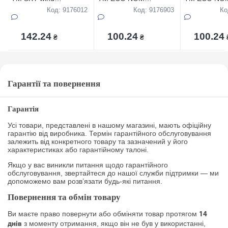
«ПЕРСИК» 100 мл
DELICATE ORCHID 50
PRIME 50 мл
Код: 9176012
Код: 9176903
Ко
мл
142.24
100.24
100.24
₴
₴
Гарантії та повернення
Гарантія
Усі товари, представлені в нашому магазині, мають офіційну
гарантію від виробника. Термін гарантійного обслуговування
залежить від конкретного товару та зазначений у його
характеристиках або гарантійному талоні.
Якщо у вас виникли питання щодо гарантійного
обслуговування, звертайтеся до нашої служби підтримки — ми
допоможемо вам розв’язати будь-які питання.
Повернення та обмін товару
Ви маєте право повернути або обміняти товар протягом
14
з моменту отримання, якщо він не був у використанні,
днів