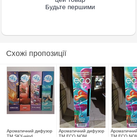
Будьте першими
Схожі пропозиції
Ароматичний дифузор
Ароматичний дифузор
Ароматични
TM SKY-wind
ТМ ECO NOM
ТМ ECO NO