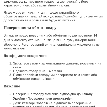
залежить від конкретного товару та зазначений у його
характеристиках або гарантійному талоні.
Якщо у вас виникли питання щодо гарантійного
обслуговування, звертайтеся до нашої служби підтримки — ми
допоможемо вам розв’язати будь-які питання.
Повернення та обмін товару
Ви маєте право повернути або обміняти товар протягом
14
з моменту отримання, якщо він не був у використанні,
днів
збережено його товарний вигляд, оригінальна упаковка та всі
комплектуючі.
Як оформити повернення:
Зв’яжіться з нами за контактними даними, вказаними на
сайті.
Надішліть товар у наш магазин.
Після перевірки товару ми повернемо вам кошти або
обміняємо товар на інший.
Важливо
Повернення товару можливе відповідно до
Закону
.
України «Про захист прав споживачів»
Деякі категорії товарів не підлягають поверненню
(наприклад, засоби гігієни, білизна, персоналізовані