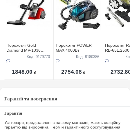
Порохотяг Gold
Порохотяг POWER
Порохотяг R
Diamond MV-1036
MAX,4000Вт
RB-651,2500
,3500Вт
Код: 9179770
Код: 9180386
Ко
1848.00
2754.08
2732.8
₴
₴
Гарантії та повернення
Гарантія
Усі товари, представлені в нашому магазині, мають офіційну
гарантію від виробника. Термін гарантійного обслуговування