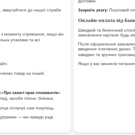
доставки.
, звертайтеся до нашої служби
Поштовий опе
Зверніть увагу:
Онлайн-оплата від банк
Швидкий та безпечний спосіб
з моменту отримання, якщо він
замовлення карткою будь-яко
льна упаковка та всі
Після оформлення замовленн
введення платіжних даних. 
швидких та зручних транзакц
йті.
Якщо у вас виникли питання
іняємо товар на інший.
.
и «Про захист прав споживачів»
ад, засоби гігієни, білизна,
купця оплачує сам покупець.
ідтримки — ми завжди раді