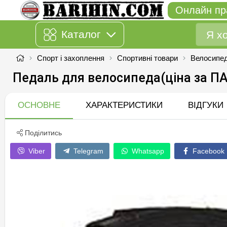
Онлайн пр
Каталог
Спорт і захоплення
Спортивні товари
Велосипед
Педаль для велосипеда(цiна за П
ОСНОВНЕ
ХАРАКТЕРИСТИКИ
ВІДГУКИ
Поділитись
Viber
Telegram
Whatsapp
Facebook