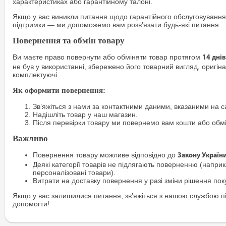
характеристиках або гарантійному талоні.
Якщо у вас виникли питання щодо гарантійного обслуговування
підтримки — ми допоможемо вам розв’язати будь-які питання.
Повернення та обмін товару
Ви маєте право повернути або обміняти товар протягом
14 днів
не був у використанні, збережено його товарний вигляд, оригіна
комплектуючі.
Як оформити повернення:
Зв’яжіться з нами за контактними даними, вказаними на са
Надішліть товар у наш магазин.
Після перевірки товару ми повернемо вам кошти або обм
Важливо
Повернення товару можливе відповідно до
Закону Україн
Деякі категорії товарів не підлягають поверненню (наприкл
персоналізовані товари).
Витрати на доставку повернення у разі зміни рішення по
Якщо у вас залишилися питання, зв’яжіться з нашою службою п
допомогти!