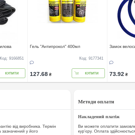
тилова
Гель "Антипрокол" 400мл
Замок велос
Код: 9166851
Код: 9177341
127.68
73.92
КУПИТИ
КУПИТИ
₴
₴
Методи оплати
Накладений платіж
рантію від виробника. Термін
Ви можете оплатити замовле
а зазначений у його
кур'єру. Оплата здійснюєтьс