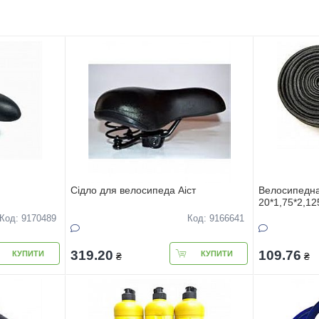
Ciдло для велосипеда Аiст
Велосипедна
20*1,75*2,12
Код: 9170489
Код: 9166641
319.20
109.76
КУПИТИ
КУПИТИ
₴
₴