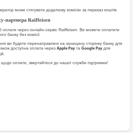
ратор може стягувати додаткову комісію за переказ коштів.
у-партнера Raiffeisen
 оплати через онлайн-сервіс Raiffeisen. Ви можете оплатити
го банку без комісії.
я ви будете перенаправлені на захищену сторінку банку для
Також доступна оплата через
та
для
Apple Pay
Google Pay
ій.
 щодо оплати, звертайтеся до нашої служби підтримки!