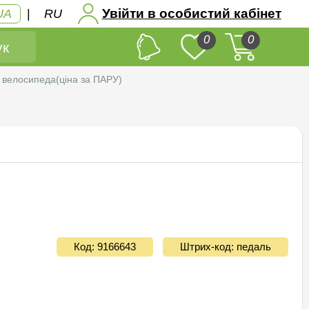
Увійти в особистий кабінет
UA
|
RU
0
0
к
велосипеда(цiна за ПАРУ)
Код: 9166643
Штрих-код: педаль