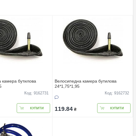
 камера бутилова
Велосипедна камера бутилова
5
24*1,75*1,95
Код: 9162731
Код: 9162732
119.84
КУПИТИ
КУПИТИ
₴