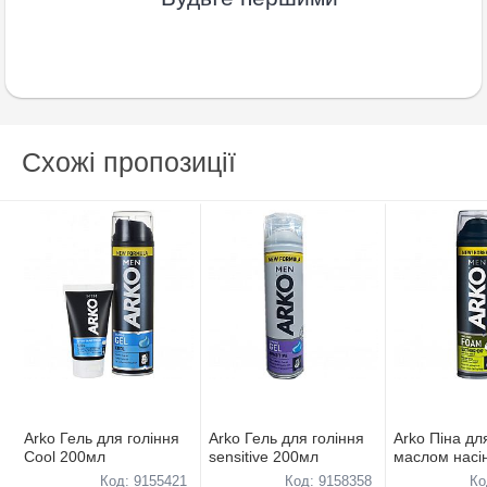
Схожі пропозиції
Arko Гель для гоління
Arko Гель для гоління
Arko Піна для
Cool 200мл
sensitive 200мл
маслом насі
коноплі 200 
Код: 9155421
Код: 9158358
Ко