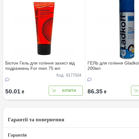
Біотон Гель для гоління захист від
ГЕЛЬ для гоління Gladkof
подразнень For men 75 мл
200мл
Код: 9177504
50.01
86.35
КУПИТИ
₴
₴
Гарантії та повернення
Гарантія