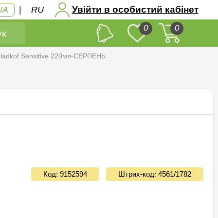
Увійти в особистий кабінет
UA
|
RU
0
0
к
Gladkof Sensitive 220мл-СЕРПЕНЬ
Код: 9152594
Штрих-код: 4561/1782