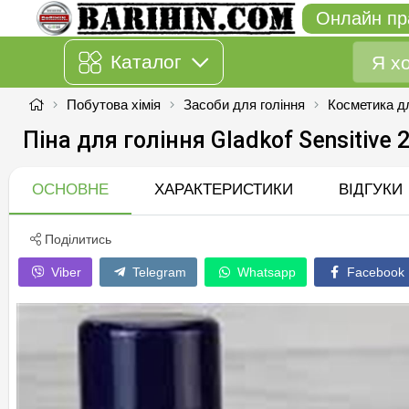
Онлайн пр
Каталог
Побутова хімія
Засоби для гоління
Косметика дл
Піна для гоління Gladkof Sensitiv
ОСНОВНЕ
ХАРАКТЕРИСТИКИ
ВІДГУКИ
Поділитись
Viber
Telegram
Whatsapp
Facebook