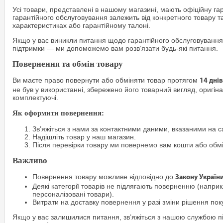
Усі товари, представлені в нашому магазині, мають офіційну га
гарантійного обслуговування залежить від конкретного товару т
характеристиках або гарантійному талоні.
Якщо у вас виникли питання щодо гарантійного обслуговування
підтримки — ми допоможемо вам розв’язати будь-які питання.
Повернення та обмін товару
Ви маєте право повернути або обміняти товар протягом
14 днів
не був у використанні, збережено його товарний вигляд, оригіна
комплектуючі.
Як оформити повернення:
Зв’яжіться з нами за контактними даними, вказаними на са
Надішліть товар у наш магазин.
Після перевірки товару ми повернемо вам кошти або обм
Важливо
Повернення товару можливе відповідно до
Закону Україн
Деякі категорії товарів не підлягають поверненню (наприкл
персоналізовані товари).
Витрати на доставку повернення у разі зміни рішення по
Якщо у вас залишилися питання, зв’яжіться з нашою службою п