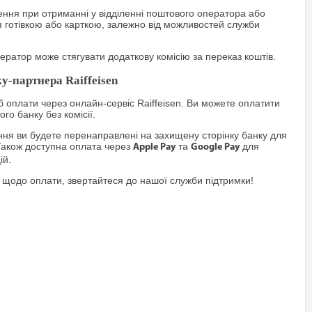
ння при отриманні у відділенні поштового оператора або
я готівкою або карткою, залежно від можливостей служби
ратор може стягувати додаткову комісію за переказ коштів.
у-партнера Raiffeisen
 оплати через онлайн-сервіс Raiffeisen. Ви можете оплатити
го банку без комісії.
я ви будете перенаправлені на захищену сторінку банку для
Також доступна оплата через
та
для
Apple Pay
Google Pay
ій.
 щодо оплати, звертайтеся до нашої служби підтримки!