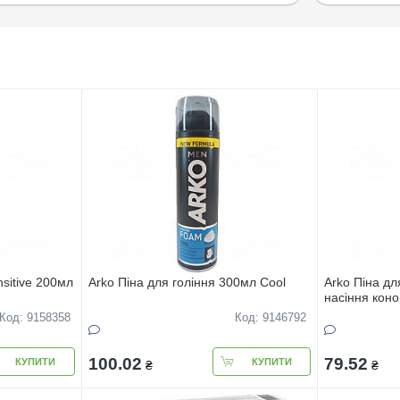
nsitive 200мл
Arko Піна для гоління 300мл Cool
Arko Піна дл
насіння коно
Код: 9158358
Код: 9146792
100.02
79.52
КУПИТИ
КУПИТИ
₴
₴