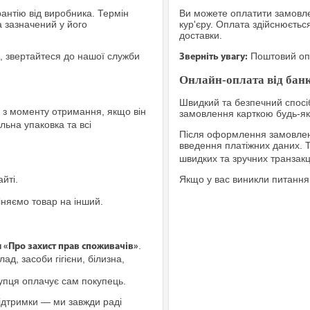
рантію від виробника. Термін
Ви можете оплатити замовле
а зазначений у його
кур'єру. Оплата здійснюєтьс
доставки.
, звертайтеся до нашої служби
Поштовий опе
Зверніть увагу:
Онлайн-оплата від банк
Швидкий та безпечний спосіб
з моменту отримання, якщо він
замовлення карткою будь-яко
льна упаковка та всі
Після оформлення замовленн
введення платіжних даних. 
швидких та зручних транзакц
йті.
Якщо у вас виникли питання
іняємо товар на інший.
.
и «Про захист прав споживачів»
ад, засоби гігієни, білизна,
купця оплачує сам покупець.
ідтримки — ми завжди раді