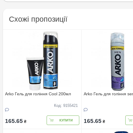
Схожі пропозиції
Arko Гель для гоління Cool 200мл
Arko Гель для гоління se
Код: 9155421
165.65
165.65
КУПИТИ
₴
₴