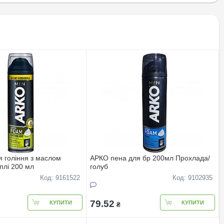
я гоління з маслом
АРКО пена для бр 200мл Прохлада/
плі 200 мл
голуб
Код: 9161522
Код: 9102935
79.52
КУПИТИ
КУПИТИ
₴