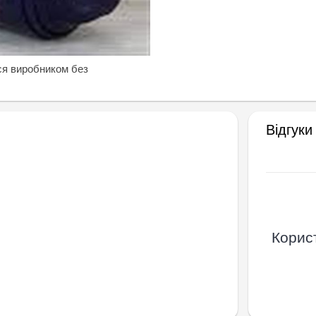
ся виробником без
Відгуки
Корист