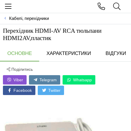
Кабелі, перехідники
Перехiдник HDMI-AV RCA тюльпани
HDMI2AV,пластик
ОСНОВНЕ
ХАРАКТЕРИСТИКИ
ВІДГУКИ
Поділитись
Viber
Telegram
Whatsapp
Facebook
Twitter