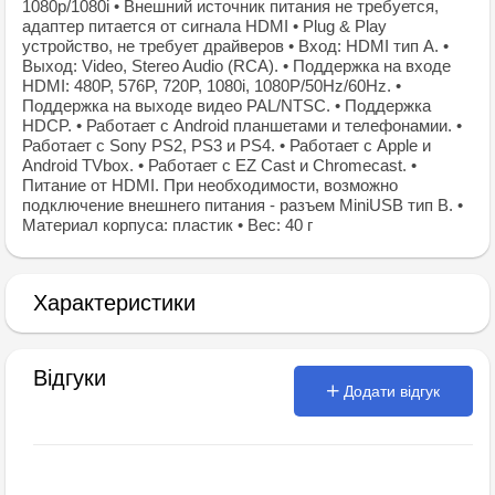
1080p/1080i • Внешний источник питания не требуется,
адаптер питается от сигнала HDMI • Plug & Play
устройство, не требует драйверов • Вход: HDMI тип А. •
Выход: Video, Stereo Audio (RCA). • Поддержка на входе
HDMI: 480P, 576P, 720P, 1080i, 1080P/50Hz/60Hz. •
Поддержка на выходе видео PAL/NTSC. • Поддержка
HDCP. • Работает с Android планшетами и телефонамии. •
Работает с Sony PS2, PS3 и PS4. • Работает с Apple и
Android TVbox. • Работает с EZ Cast и Chromecast. •
Питание от HDMI. При необходимости, возможно
подключение внешнего питания - разъем MiniUSB тип B. •
Материал корпуса: пластик • Вес: 40 г
Характеристики
Відгуки
Додати відгук