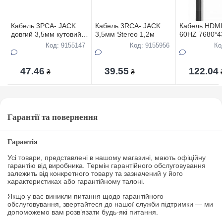
Кабель 3PCA- JACK
Кабель 3RCA- JACK
Кабель HDMI
довгий 3,5мм кутовий
3,5мм Stereo 1,2м
60HZ 7680*4
1,8м
Код: 9155147
Код: 9155956
Ко
47.46
39.55
122.04
₴
₴
Гарантії та повернення
Гарантія
Усі товари, представлені в нашому магазині, мають офіційну
гарантію від виробника. Термін гарантійного обслуговування
залежить від конкретного товару та зазначений у його
характеристиках або гарантійному талоні.
Якщо у вас виникли питання щодо гарантійного
обслуговування, звертайтеся до нашої служби підтримки — ми
допоможемо вам розв’язати будь-які питання.