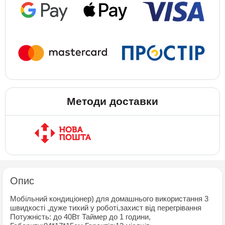
Методи доставки
Опис
Мобiльний кондицiонер) для домашнього використання 3
швидкостi ,дуже тихий у роботi,захист вiд перегрiвання
Потужнiсть: до 40Вт Таймер до 1 години,