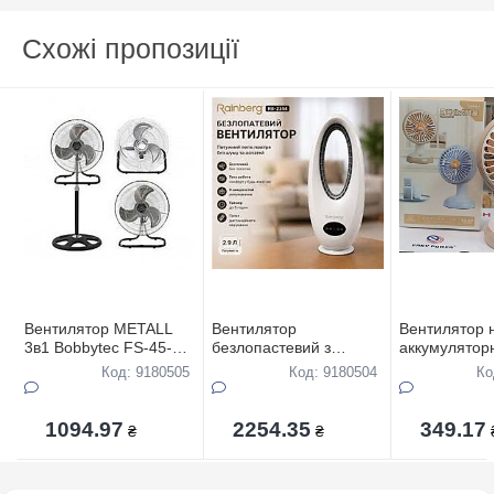
Схожі пропозиції
Вентилятор METALL
Вентилятор
Вентилятор 
3в1 Bobbytec FS-45-
безлопастевий з
аккумулятор
904, 150Вт 2шт/ящ
пультом Rainberg RB-
Код: 9180505
Код: 9180504
Ко
2344
1094.97
2254.35
349.17
₴
₴