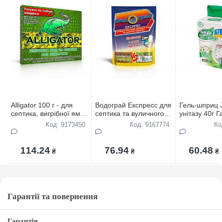
Alligator 100 г - для
Водограй Експресс для
Гель-шприц 
септика, вигрібної ями,
септика та вуличного
унітазу 40г Г
вуличного туалету
туалету 75 г
артикуль 352
Код: 9173450
Код: 9167774
Ко
114.24
76.94
60.48
₴
₴
₴
Гарантії та повернення
Гарантія