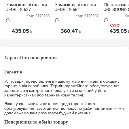
Компьютернi колонки
Компьютернi колонки
Портативна 
JEDEL S-527
JEDEL S-554
JBL SOUND
Boomerang з
Код: 9176608
Код: 9176607
Ко
ТОР-ЦIНА
500.31
435.05
360.47
435.05
₴
₴
Гарантії та повернення
Гарантія
Усі товари, представлені в нашому магазині, мають офіційну
гарантію від виробника. Термін гарантійного обслуговування
залежить від конкретного товару та зазначений у його
характеристиках або гарантійному талоні.
Якщо у вас виникли питання щодо гарантійного
обслуговування, звертайтеся до нашої служби підтримки — ми
допоможемо вам розв’язати будь-які питання.
Повернення та обмін товару