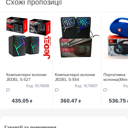
Схожі пропозиції
Компьютернi колонки
Компьютернi колонки
Портативна
JEDEL S-527
JEDEL S-554
колонка(Mini
BOOMBOX з 
Код: 9176608
Код: 9176607
Ко
435.05
360.47
536.75
₴
₴
Гарантії та повернення