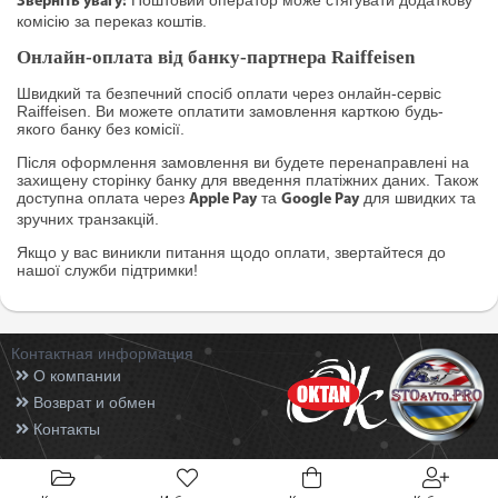
Поштовий оператор може стягувати додаткову
Зверніть увагу:
комісію за переказ коштів.
Онлайн-оплата від банку-партнера Raiffeisen
Швидкий та безпечний спосіб оплати через онлайн-сервіс
Raiffeisen. Ви можете оплатити замовлення карткою будь-
якого банку без комісії.
Після оформлення замовлення ви будете перенаправлені на
захищену сторінку банку для введення платіжних даних. Також
доступна оплата через
та
для швидких та
Apple Pay
Google Pay
зручних транзакцій.
Якщо у вас виникли питання щодо оплати, звертайтеся до
нашої служби підтримки!
Контактная информация
О компании
Возврат и обмен
Контакты