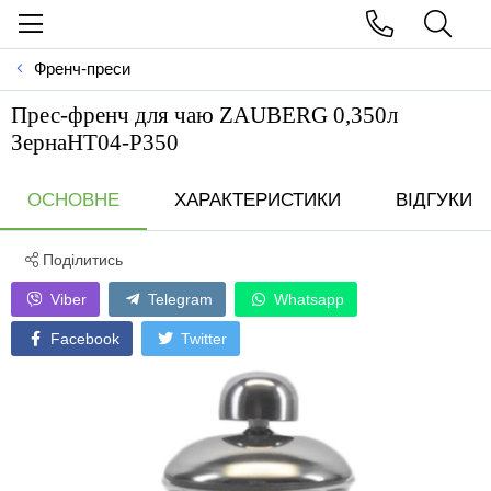
Френч-преси
Прес-френч для чаю ZAUBERG 0,350л
ЗернаНТ04-Р350
ОСНОВНЕ
ХАРАКТЕРИСТИКИ
ВІДГУКИ
Поділитись
Viber
Telegram
Whatsapp
Facebook
Twitter