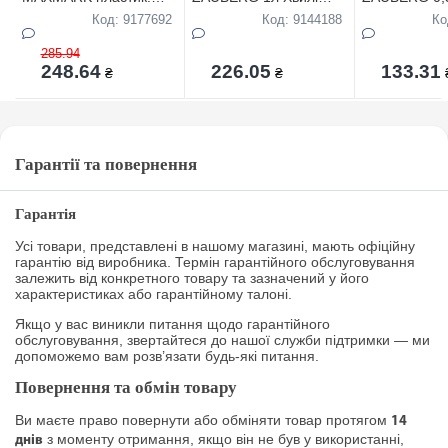
МК-F-09/55-
HT03-P1000
НТ03-Р350
Код: 9177692
Код: 9144188
Ко
1000мл(БЕЗ
УПАКОВКИ)
285.94
248.64
226.05
133.31
₴
₴
Гарантії та повернення
Гарантія
Усі товари, представлені в нашому магазині, мають офіційну
гарантію від виробника. Термін гарантійного обслуговування
залежить від конкретного товару та зазначений у його
характеристиках або гарантійному талоні.
Якщо у вас виникли питання щодо гарантійного
обслуговування, звертайтеся до нашої служби підтримки — ми
допоможемо вам розв’язати будь-які питання.
Повернення та обмін товару
Ви маєте право повернути або обміняти товар протягом
14
з моменту отримання, якщо він не був у використанні,
днів