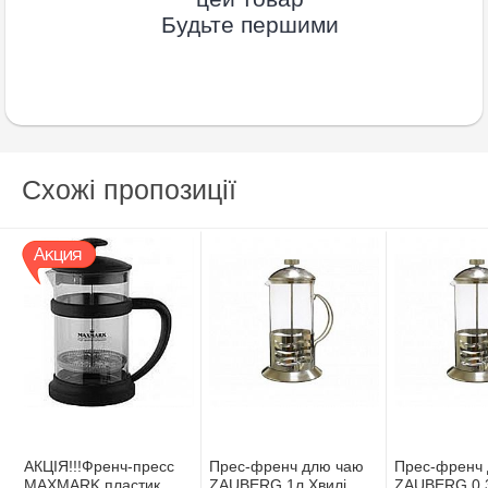
Будьте першими
Схожі пропозиції
АКЦIЯ!!!Френч-пресс
Прес-френч длю чаю
Прес-френч 
MAXMARK пластик.
ZAUBERG 1л Хвилі
ZAUBERG 0,3