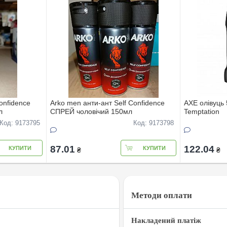
onfidence
Arko men анти-ант Self Confidence
AXE олівуць 
л
СПРЕЙ чоловічий 150мл
Temptation
Код: 9173795
Код: 9173798
87.01
122.04
КУПИТИ
КУПИТИ
₴
₴
Методи оплати
Накладений платіж