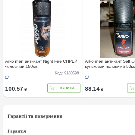
Arko men анти-ант Night Fire СПРЕЙ
Arko men анти-ант Self C
чоловічий 150мл
кульковий чоловічий 50м
Код: 9180598
100.57
88.14
КУПИТИ
₴
₴
Гарантії та повернення
Гарантія