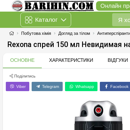
Онлайн пр
Каталог
Побутова хімія
Догляд за тілом
Антиперспірант
Rexona спрей 150 мл Невидимая н
ОСНОВНЕ
ХАРАКТЕРИСТИКИ
ВІДГУКИ
Поділитись
Viber
Telegram
Whatsapp
Facebook