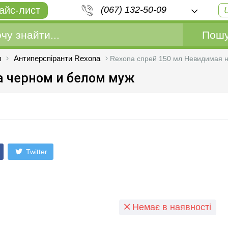
айс-лист
(067) 132-50-09
Пошу
и
Антиперспіранти Rexona
Rexona спрей 150 мл Невидимая н
а черном и белом муж
Twitter
Немає в наявності