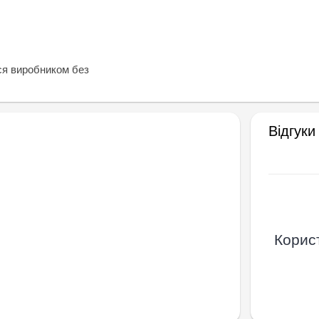
ся виробником без
Відгуки
Корист