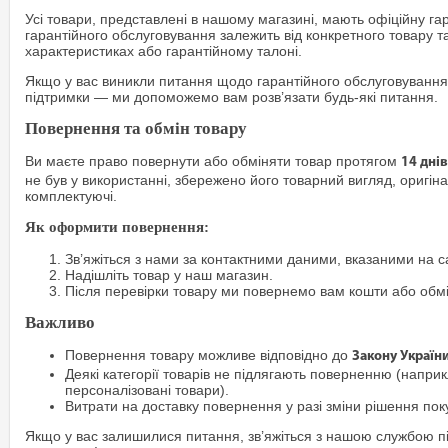
Усі товари, представлені в нашому магазині, мають офіційну га
гарантійного обслуговування залежить від конкретного товару т
характеристиках або гарантійному талоні.
Якщо у вас виникли питання щодо гарантійного обслуговування
підтримки — ми допоможемо вам розв’язати будь-які питання.
Повернення та обмін товару
Ви маєте право повернути або обміняти товар протягом
14 днів
не був у використанні, збережено його товарний вигляд, оригіна
комплектуючі.
Як оформити повернення:
Зв’яжіться з нами за контактними даними, вказаними на са
Надішліть товар у наш магазин.
Після перевірки товару ми повернемо вам кошти або обм
Важливо
Повернення товару можливе відповідно до
Закону Україн
Деякі категорії товарів не підлягають поверненню (наприкл
персоналізовані товари).
Витрати на доставку повернення у разі зміни рішення по
Якщо у вас залишилися питання, зв’яжіться з нашою службою п