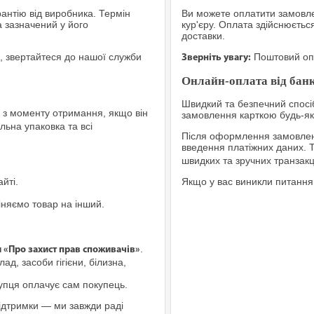
рантію від виробника. Термін
Ви можете оплатити замовле
а зазначений у його
кур'єру. Оплата здійснюєтьс
доставки.
, звертайтеся до нашої служби
Поштовий опе
Зверніть увагу:
Онлайн-оплата від банк
Швидкий та безпечний спосіб
з моменту отримання, якщо він
замовлення карткою будь-яко
льна упаковка та всі
Після оформлення замовленн
введення платіжних даних. 
швидких та зручних транзакц
йті.
Якщо у вас виникли питання
іняємо товар на інший.
.
и «Про захист прав споживачів»
ад, засоби гігієни, білизна,
купця оплачує сам покупець.
ідтримки — ми завжди раді