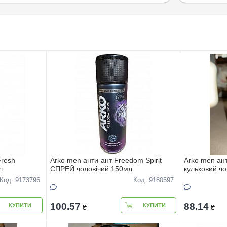
Fresh
Arko men анти-ант Freedom Spirit
Arko men ан
л
СПРЕЙ чоловічий 150мл
кульковий ч
Код: 9173796
Код: 9180597
100.57
88.14
КУПИТИ
КУПИТИ
₴
₴