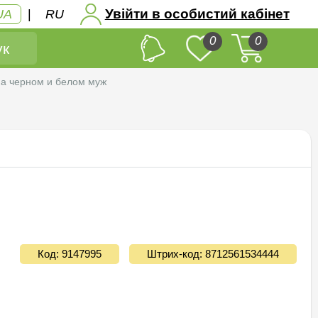
Увійти в особистий кабінет
UA
|
RU
0
0
к
а черном и белом муж
Код: 9147995
Штрих-код: 8712561534444