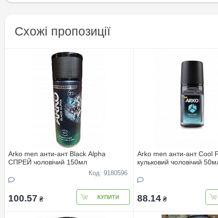
Схожі пропозиції
Arko men анти-ант Black Alpha
Arko men анти-ант Cool 
СПРЕЙ чоловічий 150мл
кульковий чоловічий 50м
Код: 9180596
100.57
88.14
КУПИТИ
₴
₴