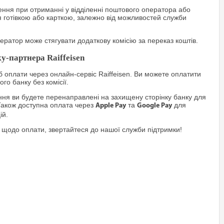
ння при отриманні у відділенні поштового оператора або
я готівкою або карткою, залежно від можливостей служби
ратор може стягувати додаткову комісію за переказ коштів.
у-партнера Raiffeisen
 оплати через онлайн-сервіс Raiffeisen. Ви можете оплатити
го банку без комісії.
я ви будете перенаправлені на захищену сторінку банку для
Також доступна оплата через
та
для
Apple Pay
Google Pay
ій.
 щодо оплати, звертайтеся до нашої служби підтримки!