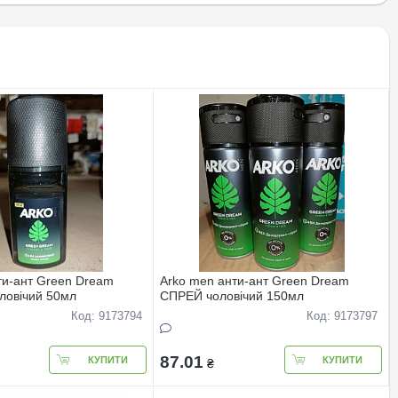
ти-ант Green Dream
Arko men анти-ант Green Dream
оловічий 50мл
СПРЕЙ чоловічий 150мл
Код: 9173794
Код: 9173797
87.01
КУПИТИ
КУПИТИ
₴