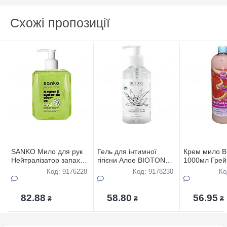
Схожі пропозиції
SANKO Мило для рук
Гель для інтимної
Крем мило B
Нейтралізатор запаху
гігієни Алое BIOTON
1000мл Гре
500мл
COSMETICS, 300 мл
Код: 9176228
Код: 9178230
Ко
82.88
58.80
56.95
₴
₴
₴