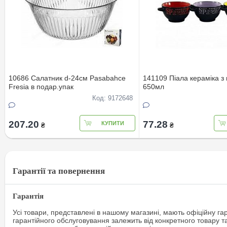
10686 Салатник d-24см Pasabahce
141109 Пiала кераміка з
Fresia в подар.упак
650мл
Код: 9172648
207.20
77.28
КУПИТИ
₴
₴
Гарантії та повернення
Гарантія
Усі товари, представлені в нашому магазині, мають офіційну га
гарантійного обслуговування залежить від конкретного товару т