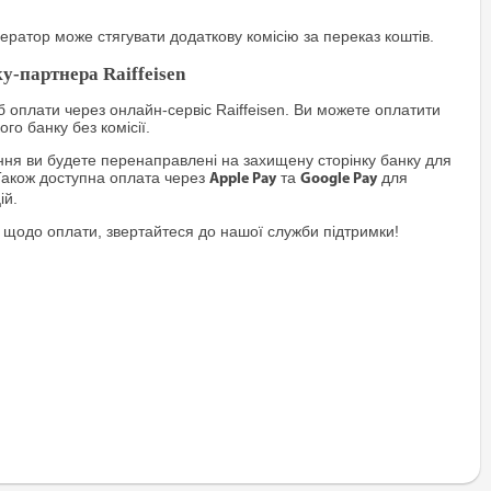
ратор може стягувати додаткову комісію за переказ коштів.
у-партнера Raiffeisen
 оплати через онлайн-сервіс Raiffeisen. Ви можете оплатити
го банку без комісії.
я ви будете перенаправлені на захищену сторінку банку для
Також доступна оплата через
та
для
Apple Pay
Google Pay
ій.
 щодо оплати, звертайтеся до нашої служби підтримки!