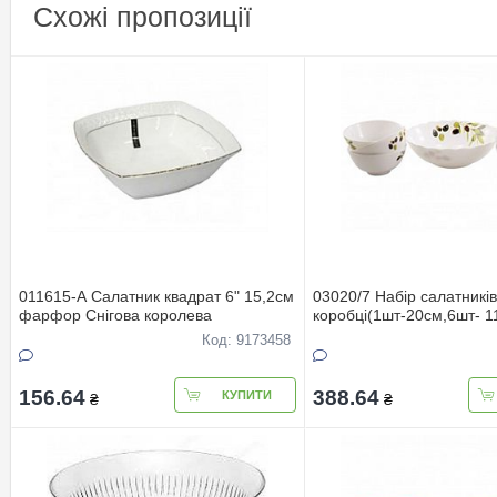
Схожі пропозиції
011615-А Салатник квадрат 6" 15,2см
03020/7 Набір салатників
фарфор Снігова королева
коробці(1шт-20см,6шт- 1
Код: 9173458
156.64
388.64
КУПИТИ
₴
₴