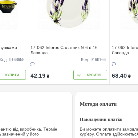
 вушками
17-062 Interos Салатник №6 d.16
17-062 Inter
Лаванда
Лаванда
Код: 9168658
Код: 9169166
42.19
68.40
КУПИТИ
КУПИТИ
₴
₴
Методи оплати
Накладений платіж
рантію від виробника. Термін
Ви можете оплатити замовле
а зазначений у його
кур'єру. Оплата здійснюєтьс