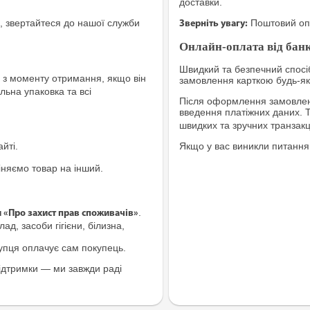
доставки.
, звертайтеся до нашої служби
Поштовий опе
Зверніть увагу:
Онлайн-оплата від банк
Швидкий та безпечний спосіб
з моменту отримання, якщо він
замовлення карткою будь-яко
льна упаковка та всі
Після оформлення замовленн
введення платіжних даних. 
швидких та зручних транзакц
йті.
Якщо у вас виникли питання
іняємо товар на інший.
.
и «Про захист прав споживачів»
ад, засоби гігієни, білизна,
купця оплачує сам покупець.
ідтримки — ми завжди раді