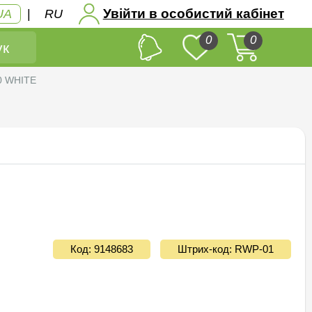
Увійти в особистий кабінет
UA
|
RU
0
0
к
20 WHITE
Код: 9148683
Штрих-код: RWP-01