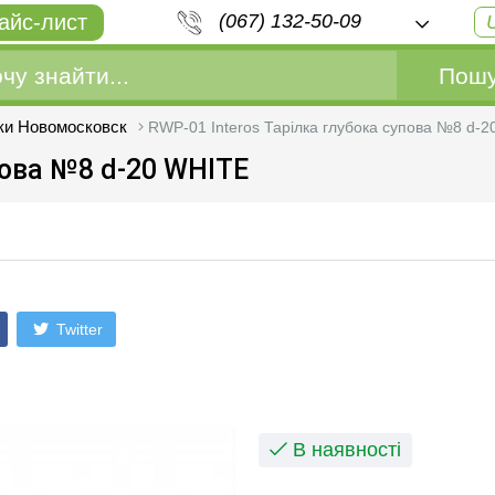
айс-лист
(067) 132-50-09
Пошу
ки Новомосковск
RWP-01 Interos Тарілка глубока супова №8 d-
пова №8 d-20 WHITE
Twitter
В наявності