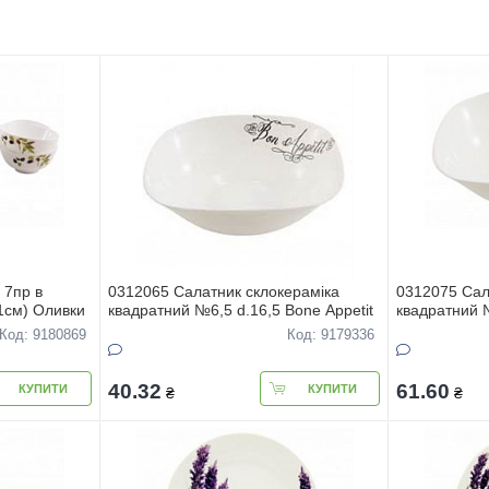
 7пр в
0312065 Салатник склокерамiка
0312075 Сал
1см) Оливки
квадратний №6,5 d.16,5 Bone Appetit
квадратний №
Код: 9180869
Код: 9179336
40.32
61.60
КУПИТИ
КУПИТИ
₴
₴