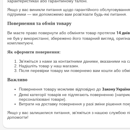
характеристиках або гарантійному талоні.
Якщо у вас виникли питання щодо гарантійного обслуговування
підтримки — ми допоможемо вам розв’язати будь-які питання.
Повернення та обмін товару
Ви маєте право повернути або обміняти товар протягом
14 днів
не був у використанні, збережено його товарний вигляд, оригіна
комплектуючі.
Як оформити повернення:
Зв’яжіться з нами за контактними даними, вказаними на са
Надішліть товар у наш магазин.
Після перевірки товару ми повернемо вам кошти або обм
Важливо
Повернення товару можливе відповідно до
Закону Україн
Деякі категорії товарів не підлягають поверненню (наприкл
персоналізовані товари).
Витрати на доставку повернення у разі зміни рішення по
Якщо у вас залишилися питання, зв’яжіться з нашою службою п
допомогти!