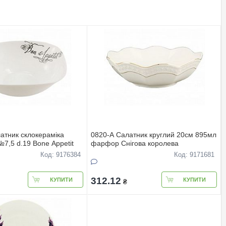
атник склокерамiка
0820-А Салатник круглий 20см 895мл
7,5 d.19 Bone Appetit
фарфор Снігова королева
Код: 9176384
Код: 9171681
312.12
КУПИТИ
КУПИТИ
₴