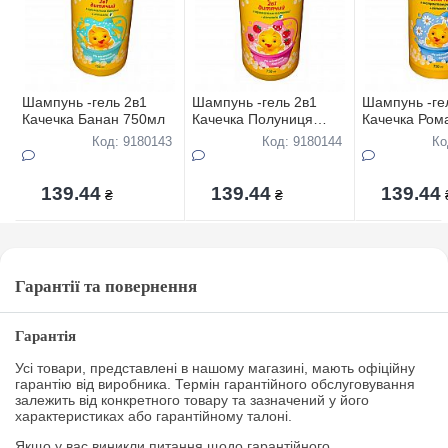
Шампунь -гель 2в1
Шампунь -гель 2в1
Шампунь -ге
Качечка Банан 750мл
Качечка Полуниця
Качечка Ром
750мл
750мл
Код: 9180143
Код: 9180144
Ко
139.44
139.44
139.44
₴
₴
Гарантії та повернення
Гарантія
Усі товари, представлені в нашому магазині, мають офіційну
гарантію від виробника. Термін гарантійного обслуговування
залежить від конкретного товару та зазначений у його
характеристиках або гарантійному талоні.
Якщо у вас виникли питання щодо гарантійного