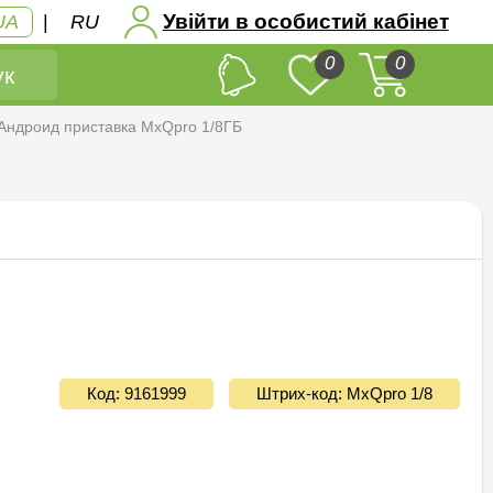
Увійти в особистий кабінет
UA
|
RU
0
0
к
Андроид приставка MxQpro 1/8ГБ
Код: 9161999
Штрих-код: MxQpro 1/8