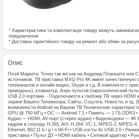
* Характеристики та комплектація товару можуть змінювати
повідомлення
* Доставка гарантiйного товару на ремонт або обмiн за раху
Опис
Плэй Маркета. Точно так же как на Андроид Планшете или С
источников. ТВ приставка MXQ Pro 4K имеет качественную 
телеканалов и онлайн видео, Skype и т.д. В комплекте с п
проводных), клавиатур, Аэро пультов (гироскопический пу
USB 2.0 портами. - Подключается к любому ТВ через HDMI к
экране Вашего Телевизора, Сайты, Соцсети, Новости, и тд. (В
возможности Android на Вашем ТВ Технические характерис
GPU @ 750 МГц • ОС — Android 7.1 • Память — 1 ГБ DDR3 • 
Аудио — HDMI, AV-порт (стерео аудио) • Видеокодеки — 4K H.
кадров в секунду, H.265, AVI, H.264, VC-1, MPEG-2, MPEG-4
Ethernet, 802.11 b / g / n Wi-Fi • USB-хосты 4x USB 2.0 • Ра
приставка • Пульт ДУ • HDMI кабель • Сетевой адаптер • Ру