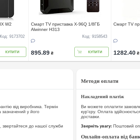
IX W2
Смарт TV приставка X-96Q 1/8ГБ
Смарт TV пр
Alwinner H313
Код: 9173702
Код: 9158543
895.89
1282.40
КУПИТИ
КУПИТИ
₴
₴
Методи оплати
Накладений платіж
рантію від виробника. Термін
Ви можете оплатити замовле
а зазначений у його
кур'єру. Оплата здійснюєтьс
доставки.
, звертайтеся до нашої служби
Поштовий опе
Зверніть увагу:
Онлайн-оплата від банк