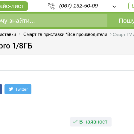
айс-лист
(067) 132-50-09
Пошу
иставки
Смарт тв приставки *Все производители
Смарт TV 
ro 1/8ГБ
Twitter
В наявності