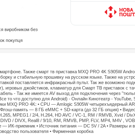
ся виробником без
нок покупця
мартфоне. Также смарт тв приставка MXQ PRO 4K S905W Android 
сборку и стабильную прошивку на русском языке. Также на уст
риставкой поставляется инфракрасный пульт. Так же возможно п
льт), игровых джойстиков, клавиатур для Смарт ТВ приставок 
абель - Так же имеется AV выход для подключения через "тюльп
се то что доступно для Android) - Онлайн Кинотеатр - YouTube, S
тики MXQ PRO 4K: • CPU — Amlogic S905W четырехъядерный ARM
Флэш-память — 8 ГБ eMMC + SD-карта (до 32 ГБ опция) • Видеов
265, MPEG1 / 2/4, H.264, HD AVC / VC-1, RM / RMVB, Xvid / DivX
, DIVD / DIVX, Real8 / 9/10, RM, RMVB, PMP, FLV, MP4, M4V , 
зное — ИК-приемник • Источник питания — DC 5V / 2A • Размеры и в
ководство пользователя • Фирменная коробка