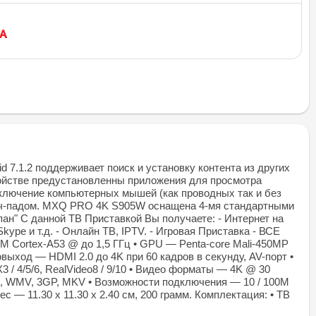
7.1.2 поддерживает поиск и установку контента из других
ройстве предустановленны приложения для просмотра
одключение компьютерных мышей (как проводных так и без
с тач-падом. MXQ PRO 4K S905W оснащена 4-мя стандартными
ан" С данной ТВ Приставкой Вы получаете: - Интернет на
kype и т.д. - Онлайн ТВ, IPTV. - Игровая Приставка - ВСЕ
 Cortex-A53 @ до 1,5 ГГц • GPU — Penta-core Mali-450MP
ыход — HDMI 2.0 до 4K при 60 кадров в секунду, AV-порт •
3 / 4/5/6, RealVideo8 / 9/10 • Видео форматы — 4K @ 30
VOB, WMV, 3GP, MKV • Возможности подключения — 10 / 100M
ес — 11.30 x 11.30 x 2.40 см, 200 грамм. Комплектация: • ТВ