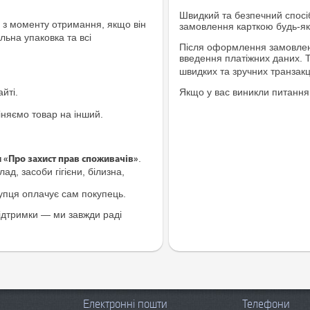
Швидкий та безпечний спосіб
з моменту отримання, якщо він
замовлення карткою будь-яко
льна упаковка та всі
Після оформлення замовленн
введення платіжних даних. 
швидких та зручних транзакц
йті.
Якщо у вас виникли питання
іняємо товар на інший.
.
и «Про захист прав споживачів»
ад, засоби гігієни, білизна,
купця оплачує сам покупець.
ідтримки — ми завжди раді
Електронні пошти
Телефони