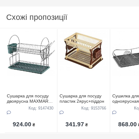
Схожі пропозиції
Сушарка для посуду
Сушарка для посуду
Сушилка для
двоярусна MAXMARK
пластик 2ярус+піддон
одноярусная
MK-D2201
MAXMARK M
Код: 9147430
Код: 9153766
Ко
50,8*23,.5*36см (БЕЗ
48.4*32.5*13
КОРОБКИ)
КОРОБКИ)
924.00
341.97
868.00
₴
₴