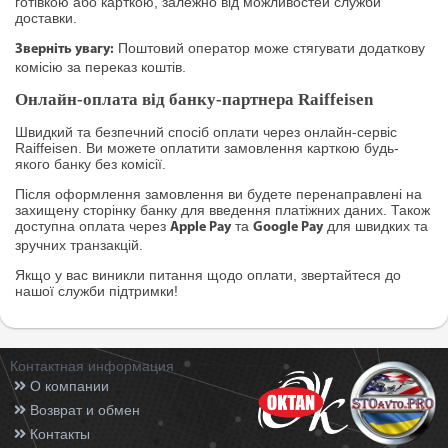
готівкою або карткою, залежно від можливостей служби
доставки.
Поштовий оператор може стягувати додаткову
Зверніть увагу:
комісію за переказ коштів.
Онлайн-оплата від банку-партнера Raiffeisen
Швидкий та безпечний спосіб оплати через онлайн-сервіс
Raiffeisen. Ви можете оплатити замовлення карткою будь-
якого банку без комісії.
Після оформлення замовлення ви будете перенаправлені на
захищену сторінку банку для введення платіжних даних. Також
доступна оплата через
та
для швидких та
Apple Pay
Google Pay
зручних транзакцій.
Якщо у вас виникли питання щодо оплати, звертайтеся до
нашої служби підтримки!
Контактная информация
О компании
Возврат и обмен
Контакты