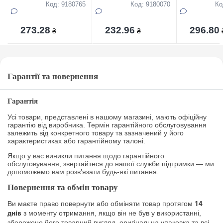
Код: 9180765
Код: 9180070
Ко
273.28
232.96
296.80
₴
₴
Гарантії та повернення
Гарантія
Усі товари, представлені в нашому магазині, мають офіційну
гарантію від виробника. Термін гарантійного обслуговування
залежить від конкретного товару та зазначений у його
характеристиках або гарантійному талоні.
Якщо у вас виникли питання щодо гарантійного
обслуговування, звертайтеся до нашої служби підтримки — ми
допоможемо вам розв’язати будь-які питання.
Повернення та обмін товару
Ви маєте право повернути або обміняти товар протягом
14
з моменту отримання, якщо він не був у використанні,
днів
збережено його товарний вигляд, оригінальна упаковка та всі