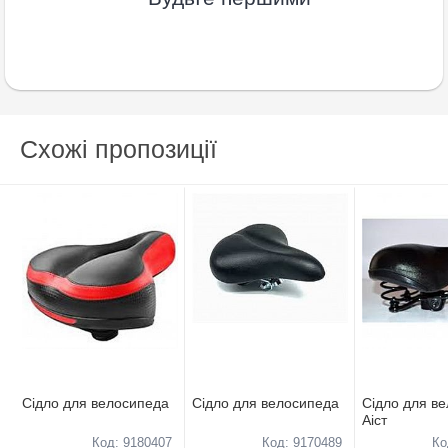
Схожі пропозиції
Ciдло для велосипеда
Ciдло для велосипеда
Ciдло для в
Аiст
Код: 9180407
Код: 9170489
Ко