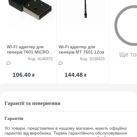
WI-FI адаптер для
Wi-Fi адаптер для
тюнерiв 7601 MICRO
тюнерiв MT 7601 12см
Ще то
5см
Код: 9146970
Код: 9138425
106.40
144.48
₴
₴
Гарантії та повернення
Гарантія
Усі товари, представлені в нашому магазині, мають офіційну
гарантію від виробника. Термін гарантійного обслуговування