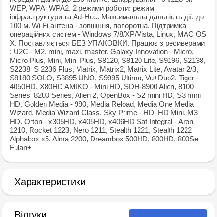
WEP, WPA, WPA2. 2 режими роботи: режим
інфраструктури та Ad-Hoc. Максимальна дальність дії: до
100 м. Wi-Fi антена - зовнішня, поворотна. Підтримка
операційних систем - Windows 7/8/XP/Vista, Linux, MAC OS
X. Поставляється БЕЗ УПАКОВКИ. Працює з ресиверами
: U2C - M2, mini, maxi, master. Galaxy Innovation - Micro,
Micro Plus, Mini, Mini Plus, S8120, S8120 Lite, S9196, S2138,
S2238, S 2236 Plus, Matrix, Matrix2, Matrix Lite, Avatar 2/3,
S8180 SOLO, S8895 UNO, S9995 Ultimo, Vu+Duo2. Tiger -
4050HD, X80HD AMIKO - Mini HD, SDH-8900 Alien, 8100
Series, 8200 Series, Alien 2, OpenBox - S2 mini HD, S3 mini
HD. Golden Media - 990, Media Reload, Media One Media
Wizard, Media Wizard Class, Sky Prime - HD, HD Mini, M3
HD. Orton - x305HD, x405HD, x406HD Sat Integral - Aron
1210, Rocket 1223, Nero 1211, Stealth 1221, Stealth 1222
Alphabox x5, Alma 2200, Dreambox 500HD, 800HD, 800Se
Fulan+
Характеристики
Відгуки