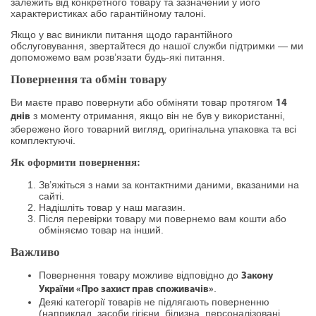
залежить від конкретного товару та зазначений у його
характеристиках або гарантійному талоні.
Якщо у вас виникли питання щодо гарантійного
обслуговування, звертайтеся до нашої служби підтримки — ми
допоможемо вам розв’язати будь-які питання.
Повернення та обмін товару
Ви маєте право повернути або обміняти товар протягом
14
з моменту отримання, якщо він не був у використанні,
днів
збережено його товарний вигляд, оригінальна упаковка та всі
комплектуючі.
Як оформити повернення:
Зв’яжіться з нами за контактними даними, вказаними на
сайті.
Надішліть товар у наш магазин.
Після перевірки товару ми повернемо вам кошти або
обміняємо товар на інший.
Важливо
Повернення товару можливе відповідно до
Закону
.
України «Про захист прав споживачів»
Деякі категорії товарів не підлягають поверненню
(наприклад, засоби гігієни, білизна, персоналізовані