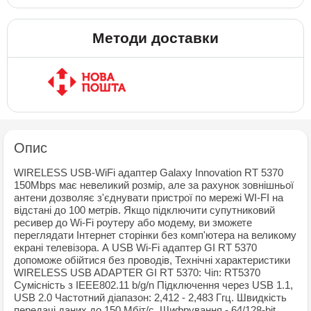
Методи доставки
Опис
WIRELESS USB-WiFi адаптер Galaxy Innovation RT 5370
150Mbps має невеликий розмір, але за рахунок зовнішньої
антени дозволяє з'єднувати пристрої по мережі WI-FI на
відстані до 100 метрів. Якщо підключити супутниковий
ресивер до Wi-Fi роутеру або модему, ви зможете
переглядати Інтернет сторінки без комп'ютера на великому
екрані телевізора. А USB Wi-Fi адаптер GI RT 5370
допоможе обійтися без проводів, Технічні характеристики
WIRELESS USB ADAPTER GI RT 5370: Чіп: RT5370
Сумісність з IEEE802.11 b/g/n Підключення через USB 1.1,
USB 2.0 Частотний діапазон: 2,412 - 2,483 Ггц. Швидкість
передачі даних до 150 Мбіт/с. Шифрування - 64/128-bit