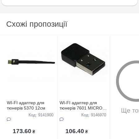
Схожі пропозиції
WI-FI адаптер для
WI-FI адаптер для
тюнерiв 5370 12см
тюнерiв 7601 MICRO
Ще то
5см
Код: 9141900
Код: 9146970
173.60
106.40
₴
₴