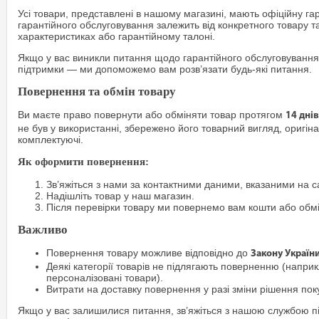
Усі товари, представлені в нашому магазині, мають офіційну га
гарантійного обслуговування залежить від конкретного товару т
характеристиках або гарантійному талоні.
Якщо у вас виникли питання щодо гарантійного обслуговування
підтримки — ми допоможемо вам розв’язати будь-які питання.
Повернення та обмін товару
Ви маєте право повернути або обміняти товар протягом
14 днів
не був у використанні, збережено його товарний вигляд, оригіна
комплектуючі.
Як оформити повернення:
Зв’яжіться з нами за контактними даними, вказаними на са
Надішліть товар у наш магазин.
Після перевірки товару ми повернемо вам кошти або обм
Важливо
Повернення товару можливе відповідно до
Закону Україн
Деякі категорії товарів не підлягають поверненню (наприкл
персоналізовані товари).
Витрати на доставку повернення у разі зміни рішення по
Якщо у вас залишилися питання, зв’яжіться з нашою службою п