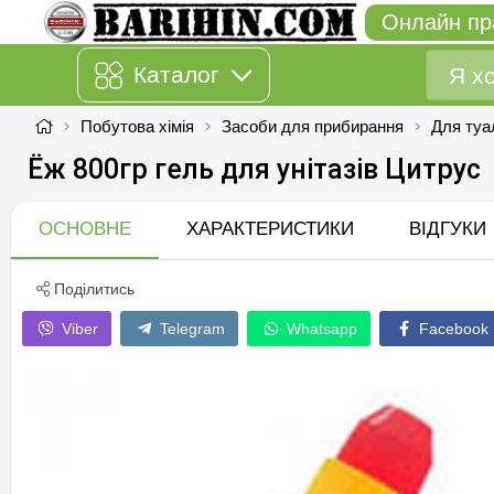
Онлайн пр
Каталог
Побутова хімія
Засоби для прибирання
Для туа
Ёж 800гр гель для унітазів Цитрус
ОСНОВНЕ
ХАРАКТЕРИСТИКИ
ВІДГУКИ
Поділитись
Viber
Telegram
Whatsapp
Facebook