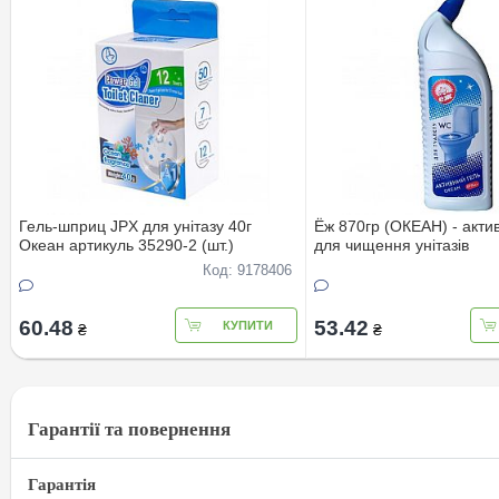
Гель-шприц JPX для унітазу 40г
Ёж 870гр (ОКЕАН) - акти
Океан артикуль 35290-2 (шт.)
для чищення унітазів
Код: 9178406
60.48
53.42
КУПИТИ
₴
₴
Гарантії та повернення
Гарантія