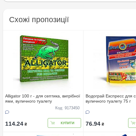
Схожі пропозиції
Alligator 100 г - для септика, вигрібної
Водограй Експресс для с
ями, вуличного туалету
вуличного туалету 75 г
Код: 9173450
114.24
76.94
КУПИТИ
₴
₴