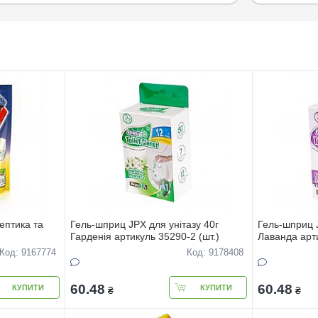
ептика та
Гель-шприц JPX для унітазу 40г
Гель-шприц J
Гарденія артикуль 35290-2 (шт.)
Лаванда арти
Код: 9167774
Код: 9178408
60.48
60.48
КУПИТИ
КУПИТИ
₴
₴