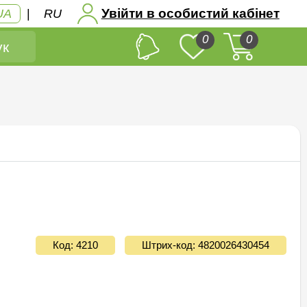
Увійти в особистий кабінет
UA
|
RU
0
0
к
Код: 4210
Штрих-код: 4820026430454