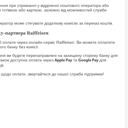
ння при отриманні у відділенні поштового оператора або
я готівкою або карткою, залежно від можливостей служби
ратор може стягувати додаткову комісію за переказ коштів.
у-партнера Raiffeisen
 оплати через онлайн-сервіс Raiffeisen. Ви можете оплатити
го банку без комісії.
я ви будете перенаправлені на захищену сторінку банку для
Також доступна оплата через
та
для
Apple Pay
Google Pay
ій.
 щодо оплати, звертайтеся до нашої служби підтримки!