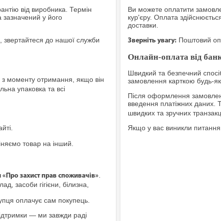
рантію від виробника. Термін
Ви можете оплатити замовле
а зазначений у його
кур'єру. Оплата здійснюєтьс
доставки.
, звертайтеся до нашої служби
Поштовий опе
Зверніть увагу:
Онлайн-оплата від банк
Швидкий та безпечний спосіб
з моменту отримання, якщо він
замовлення карткою будь-яко
льна упаковка та всі
Після оформлення замовленн
введення платіжних даних. 
швидких та зручних транзакц
йті.
Якщо у вас виникли питання
іняємо товар на інший.
.
и «Про захист прав споживачів»
ад, засоби гігієни, білизна,
купця оплачує сам покупець.
ідтримки — ми завжди раді