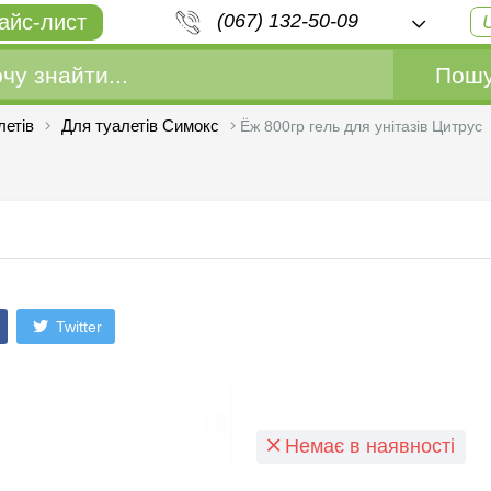
айс-лист
(067) 132-50-09
Пошу
летів
Для туалетів Симокс
Ёж 800гр гель для унітазів Цитрус
Twitter
Немає в наявності