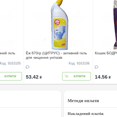
вний гель
Ёж 870гр (ЦИТРУС) - активний гель
Кошик БОДР
для чищення унітазів
Код: 9163105
Код: 9163106
53.42
14.56
КУПИТИ
КУПИТИ
₴
₴
Методи оплати
Накладений платіж