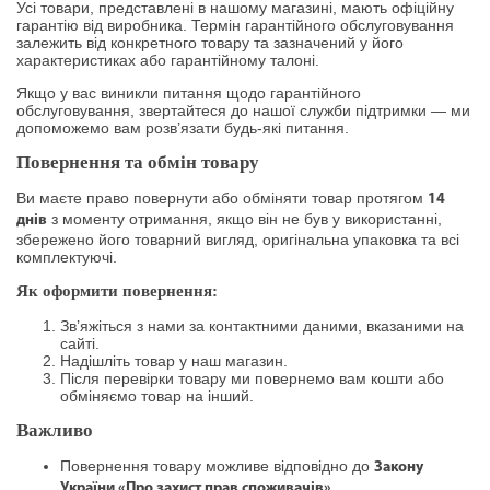
Усі товари, представлені в нашому магазині, мають офіційну
гарантію від виробника. Термін гарантійного обслуговування
залежить від конкретного товару та зазначений у його
характеристиках або гарантійному талоні.
Якщо у вас виникли питання щодо гарантійного
обслуговування, звертайтеся до нашої служби підтримки — ми
допоможемо вам розв’язати будь-які питання.
Повернення та обмін товару
Ви маєте право повернути або обміняти товар протягом
14
з моменту отримання, якщо він не був у використанні,
днів
збережено його товарний вигляд, оригінальна упаковка та всі
комплектуючі.
Як оформити повернення:
Зв’яжіться з нами за контактними даними, вказаними на
сайті.
Надішліть товар у наш магазин.
Після перевірки товару ми повернемо вам кошти або
обміняємо товар на інший.
Важливо
Повернення товару можливе відповідно до
Закону
.
України «Про захист прав споживачів»