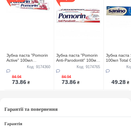
Зубна паста "Pomorin
Зубна паста "Pomorin
Зубна паста 
Active" 100мл
Anti-Parodontit" 100мл
100мл Total 
БОЛГАРIЯ ТОР-ЦIНА
БОЛГАРIЯ ТОР-ЦIНА
Код: 9174360
Код: 9174765
Ко
84.94
84.94
73.86
73.86
49.28
₴
₴
₴
Гарантії та повернення
Гарантія