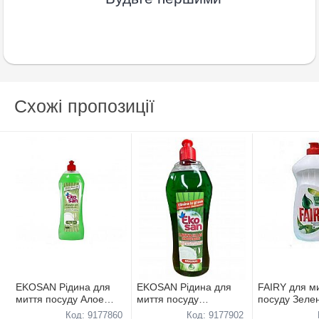
Схожі пропозиції
EKOSAN Рідина для
EKOSAN Рідина для
FAIRY для м
миття посуду Алое
миття посуду
посуду Зеле
Вера 800мл
Оригінальний 800мл
500 мл
Код: 9177860
Код: 9177902