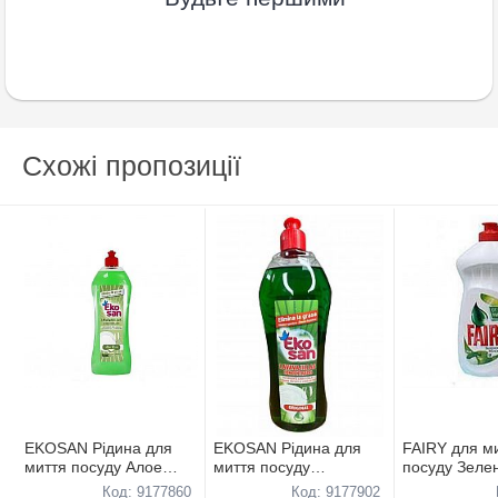
Схожі пропозиції
EKOSAN Рідина для
EKOSAN Рідина для
FAIRY для м
миття посуду Алое
миття посуду
посуду Зеле
Вера 800мл
Оригінальний 800мл
500 мл
Код: 9177860
Код: 9177902