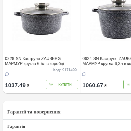
0328-SN Каструля ZAUBERG
0624-SN Каструля ZAU
МАРМУР кругла 6,5л в коробці
МАРМУР кругла 6,2л в ко
Код: 9171499
1037.49
1060.67
КУПИТИ
₴
₴
Гарантії та повернення
Гарантія