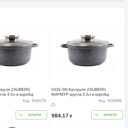
струля ZAUBERG
0326-SN Каструля ZAUBERG
ла 4,5л в коробцi
МАРМУР кругла 5,5л в коробці
Код: 9160279
Код: 9164099
984.17
КУПИТИ
КУПИТИ
₴