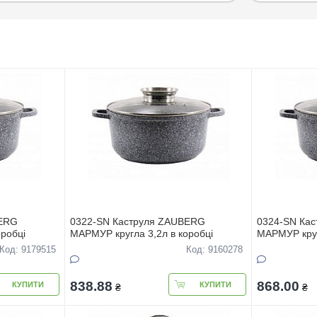
BERG
0322-SN Каструля ZAUBERG
0324-SN Ка
робці
МАРМУР кругла 3,2л в коробці
МАРМУР круг
Код: 9179515
Код: 9160278
838.88
868.00
КУПИТИ
КУПИТИ
₴
₴