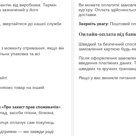
рантію від виробника. Термін
Ви можете оплатити замовле
а зазначений у його
кур'єру. Оплата здійснюєтьс
доставки.
, звертайтеся до нашої служби
Поштовий опе
Зверніть увагу:
Онлайн-оплата від банк
Швидкий та безпечний спосіб
з моменту отримання, якщо він
замовлення карткою будь-яко
льна упаковка та всі
Після оформлення замовленн
введення платіжних даних. 
швидких та зручних транзакц
йті.
Якщо у вас виникли питання
іняємо товар на інший.
.
и «Про захист прав споживачів»
ад, засоби гігієни, білизна,
купця оплачує сам покупець.
ідтримки — ми завжди раді