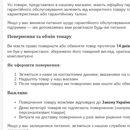
Усі товари, представлені в нашому магазині, мають офіційну га
гарантійного обслуговування залежить від конкретного товару т
характеристиках або гарантійному талоні.
Якщо у вас виникли питання щодо гарантійного обслуговування
підтримки — ми допоможемо вам розв’язати будь-які питання.
Повернення та обмін товару
Ви маєте право повернути або обміняти товар протягом
14 днів
не був у використанні, збережено його товарний вигляд, оригіна
комплектуючі.
Як оформити повернення:
Зв’яжіться з нами за контактними даними, вказаними на са
Надішліть товар у наш магазин.
Після перевірки товару ми повернемо вам кошти або обм
Важливо
Повернення товару можливе відповідно до
Закону Україн
Деякі категорії товарів не підлягають поверненню (наприкл
персоналізовані товари).
Витрати на доставку повернення у разі зміни рішення по
Якщо у вас залишилися питання, зв’яжіться з нашою службою п