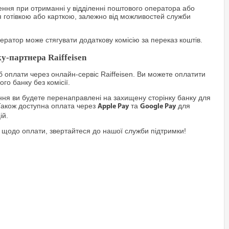
ння при отриманні у відділенні поштового оператора або
я готівкою або карткою, залежно від можливостей служби
ратор може стягувати додаткову комісію за переказ коштів.
у-партнера Raiffeisen
 оплати через онлайн-сервіс Raiffeisen. Ви можете оплатити
го банку без комісії.
я ви будете перенаправлені на захищену сторінку банку для
Також доступна оплата через
та
для
Apple Pay
Google Pay
ій.
 щодо оплати, звертайтеся до нашої служби підтримки!