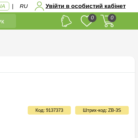
Увійти в особистий кабінет
UA
|
RU
0
0
к
Код: 9137373
Штрих-код: ZB-3S