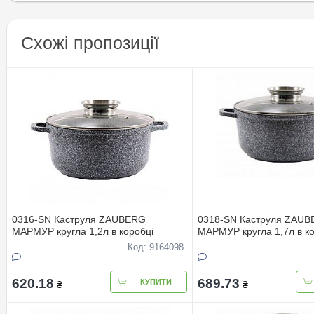
Схожі пропозиції
0316-SN Каструля ZAUBERG
0318-SN Каструля ZAU
МАРМУР кругла 1,2л в коробці
МАРМУР кругла 1,7л в ко
Код: 9164098
620.18
689.73
КУПИТИ
₴
₴