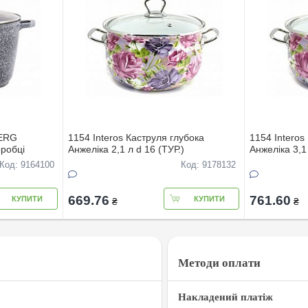
BERG
1154 Interos Каструля глубока
1154 Interos
робці
Анжелiка 2,1 л d 16 (ТУР.)
Анжелiка 3,1 
Код: 9164100
Код: 9178132
669.76
761.60
КУПИТИ
КУПИТИ
₴
₴
Методи оплати
Накладений платіж