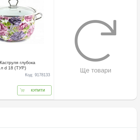
 Каструля глубока
л d 18 (ТУР.)
Ще товари
Код: 9178133
КУПИТИ