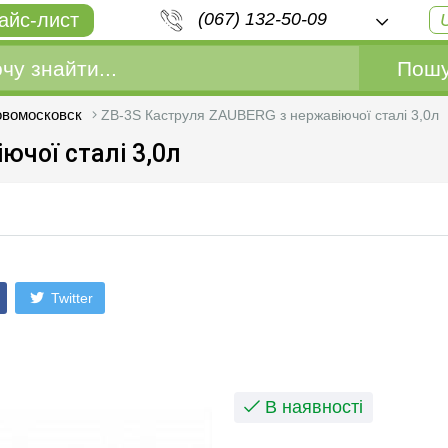
айс-лист
(067) 132-50-09
Пошу
овомосковск
ZB-3S Каструля ZAUBERG з нержавіючої сталі 3,0л
ючої сталі 3,0л
Twitter
В наявності