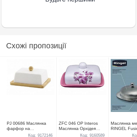
Схожі пропозиції
PJ 00686 Маслянка
ZFC 046 ОР Interos
Маслянка ме
фарфор на
Маслянка Орхідея
RINGEL Fusi
дер.пiдставцi 21см в
PINK
18.8*12.8*6.
Код: 9172146
Код: 9160589
Ко