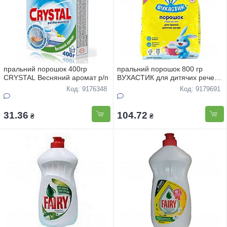
пральний порошок 400гр
пральний порошок 800 гр
CRYSTAL Весняний аромат р/п
ВУХАСТИК для дитячих речей
універсал
Код: 9176348
Код: 9179691
31.36
104.72
₴
₴