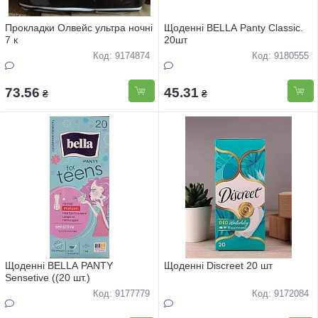
Прокладки Олвейс ультра ночні
Щоденні BELLA Panty Classic.
7 к
20шт
Код: 9174874
Код: 9180555
73.56
45.31
₴
₴
Щоденні BELLA PANTY
Щоденні Discreet 20 шт
Sensetive ((20 шт.)
Код: 9177779
Код: 9172084