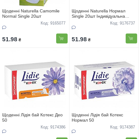
Щоденні Naturella Camomile
Щоденні Naturella Нормал
Normal Single 20шт
Single 20шт Індивідуальна
упаковка
Код: 9165077
Код: 9176737
51.98
51.98
₴
₴
Щоденні Лідія бай Котекс Дeo
Щоденні Лідія бай Котекс
50
Нормал 50
Код: 9174386
Код: 9174387