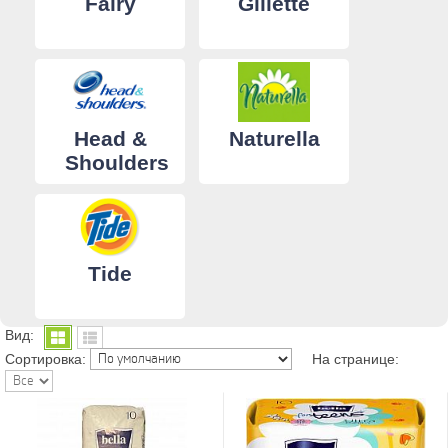
Fairy
Gillette
Head &
Naturella
Shoulders
Tide
Вид:
Сортировка:
На странице: