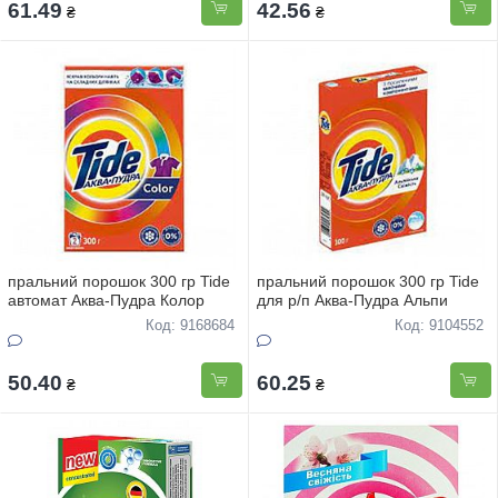
61.49
42.56
₴
₴
пральний порошок 300 гр Tide
пральний порошок 300 гр Tide
автомат Аква-Пудра Колор
для р/п Аква-Пудра Альпи
Код: 9168684
Код: 9104552
50.40
60.25
₴
₴