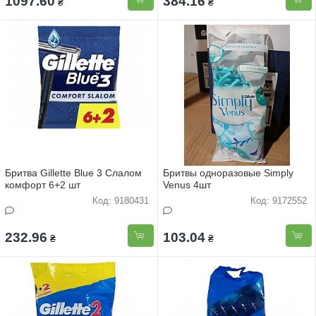
1097.60
384.16
₴
₴
Бритва Gillette Blue 3 Слалом
Бритвы одноразовые Simply
комфорт 6+2 шт
Venus 4шт
Код: 9180431
Код: 9172552
232.96
103.04
₴
₴