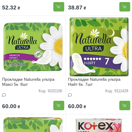
52.32
38.87
₴
₴
Прокладки Naturella ультра
Прокладки Naturella ультра
Максі 5к. 8шт
Найт 6к. 7шт
Код: 9102106
Код: 9111428
60.00
60.00
₴
₴