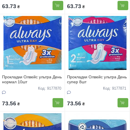
63.73
63.73
₴
₴
Прокладки Олвейс ультра День
Прокладки Олвейс ультра День
нормал 10шт
супер 8шт
Код: 9177870
Код: 9177871
73.56
73.56
₴
₴