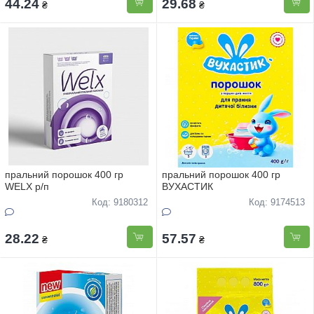
44.24
29.68
₴
₴
пральний порошок 400 гр
пральний порошок 400 гр
WELX р/п
ВУХАСТИК
Код: 9180312
Код: 9174513
28.22
57.57
₴
₴