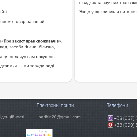
швидких та зручних транзакц
йті.
Якщо у вас виникли питання
іняємо товар на інший.
.
и «Про захист прав споживачів»
ад, засоби гігієни, білизна,
купця оплачує сам покупець.
ідтримки — ми завжди раді
Електронні пошти
Телефони
іденційності
barihin20@gmail.com
+38 (067) 
+38 (099) 