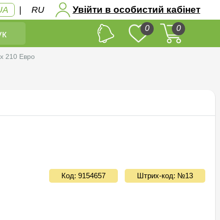
Увійти в особистий кабінет
UA
|
RU
0
0
к
х 210 Евро
Код: 9154657
Штрих-код: №13