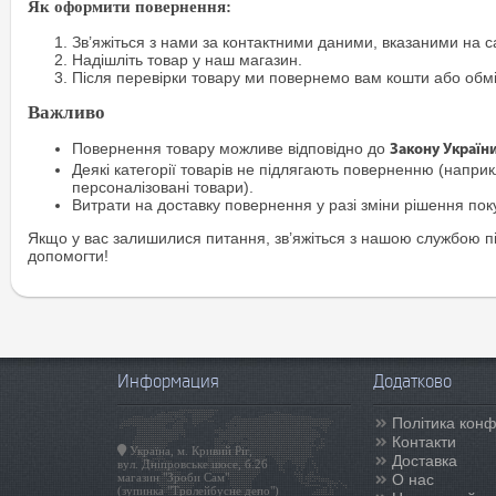
Як оформити повернення:
Зв’яжіться з нами за контактними даними, вказаними на са
Надішліть товар у наш магазин.
Після перевірки товару ми повернемо вам кошти або обм
Важливо
Повернення товару можливе відповідно до
Закону Україн
Деякі категорії товарів не підлягають поверненню (наприкл
персоналізовані товари).
Витрати на доставку повернення у разі зміни рішення по
Якщо у вас залишилися питання, зв’яжіться з нашою службою п
допомогти!
Информация
Додатково
Політика конф
Контакти
Україна, м. Кривий Ріг,
Доставка
вул. Дніпровське шосе, б.26
магазин "Зроби Сам"
О нас
(зупинка "Тролейбусне депо")