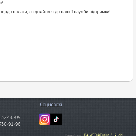
ій.
 щодо оплати, звертайтеся до нашої служби підтримки!
Соцмережі
132-50-09
338-91-96
BA-WEB©Engine & IALoid
Розроблено: