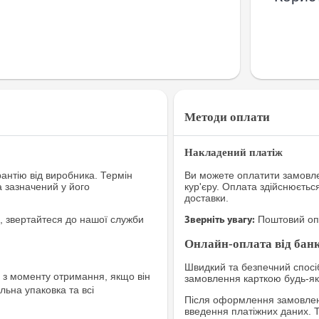
Методи оплати
Накладений платіж
рантію від виробника. Термін
Ви можете оплатити замовле
а зазначений у його
кур'єру. Оплата здійснюєтьс
доставки.
, звертайтеся до нашої служби
Поштовий опе
Зверніть увагу:
Онлайн-оплата від банк
Швидкий та безпечний спосіб
з моменту отримання, якщо він
замовлення карткою будь-яко
льна упаковка та всі
Після оформлення замовленн
введення платіжних даних. 