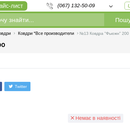
айс-лист
(067) 132-50-09
Пошу
овдри
Ковдри *Все производители
№13 Ковдра "Фьюжн" 200 
ро
Twitter
Немає в наявності