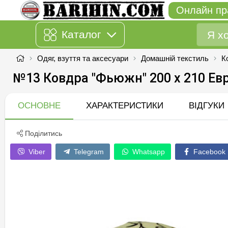
Онлайн пр
Каталог
Одяг, взуття та аксесуари
Домашній текстиль
К
№13 Ковдра "Фьюжн" 200 х 210 Ев
ОСНОВНЕ
ХАРАКТЕРИСТИКИ
ВІДГУКИ
Поділитись
Viber
Telegram
Whatsapp
Facebook