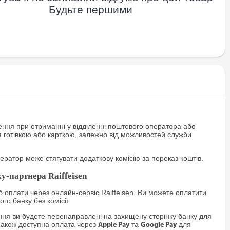
Будьте першими
ння при отриманні у відділенні поштового оператора або
я готівкою або карткою, залежно від можливостей служби
ратор може стягувати додаткову комісію за переказ коштів.
у-партнера Raiffeisen
 оплати через онлайн-сервіс Raiffeisen. Ви можете оплатити
го банку без комісії.
я ви будете перенаправлені на захищену сторінку банку для
Також доступна оплата через
та
для
Apple Pay
Google Pay