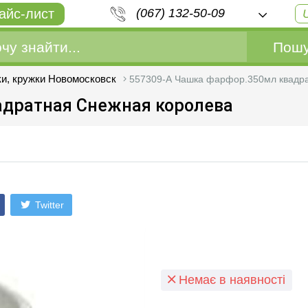
айс-лист
(067) 132-50-09
Пошу
и, кружки Новомосковск
557309-А Чашка фарфор.350мл квадра
адратная Снежная королева
Twitter
Немає в наявності