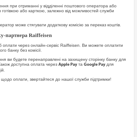
ння при отриманні у відділенні поштового оператора або
я готівкою або карткою, залежно від можливостей служби
ратор може стягувати додаткову комісію за переказ коштів.
у-партнера Raiffeisen
 оплати через онлайн-сервіс Raiffeisen. Ви можете оплатити
го банку без комісії.
я ви будете перенаправлені на захищену сторінку банку для
Також доступна оплата через
та
для
Apple Pay
Google Pay
ій.
 щодо оплати, звертайтеся до нашої служби підтримки!