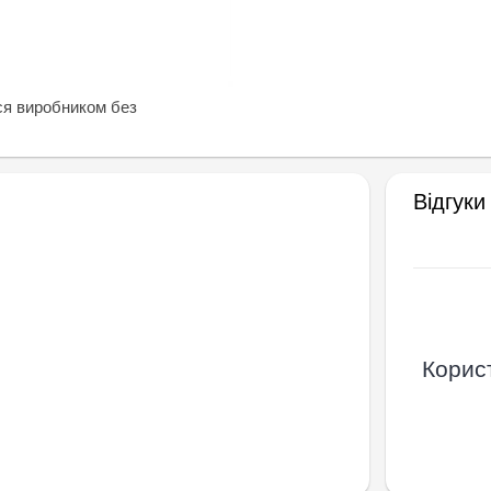
ся виробником без
Відгуки
Корист