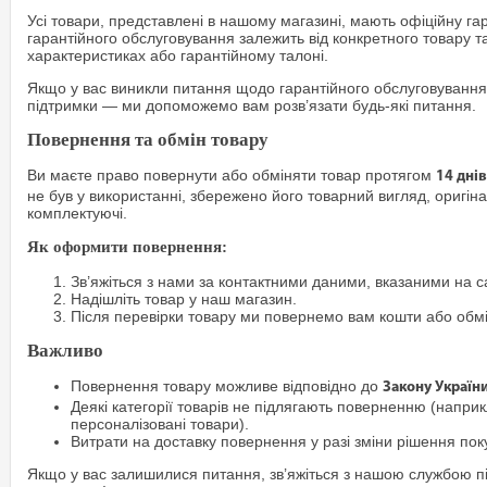
Усі товари, представлені в нашому магазині, мають офіційну га
гарантійного обслуговування залежить від конкретного товару т
характеристиках або гарантійному талоні.
Якщо у вас виникли питання щодо гарантійного обслуговування
підтримки — ми допоможемо вам розв’язати будь-які питання.
Повернення та обмін товару
Ви маєте право повернути або обміняти товар протягом
14 днів
не був у використанні, збережено його товарний вигляд, оригіна
комплектуючі.
Як оформити повернення:
Зв’яжіться з нами за контактними даними, вказаними на са
Надішліть товар у наш магазин.
Після перевірки товару ми повернемо вам кошти або обм
Важливо
Повернення товару можливе відповідно до
Закону Україн
Деякі категорії товарів не підлягають поверненню (наприкл
персоналізовані товари).
Витрати на доставку повернення у разі зміни рішення по
Якщо у вас залишилися питання, зв’яжіться з нашою службою п