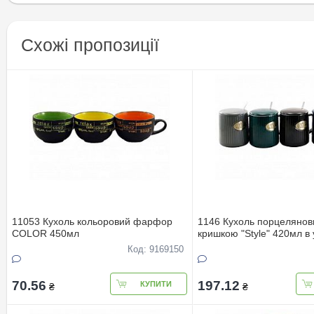
Схожі пропозиції
11053 Кухоль кольоровий фарфор
1146 Кухоль порцелянов
COLOR 450мл
кришкою "Style" 420мл в 
Код: 9169150
70.56
197.12
КУПИТИ
₴
₴