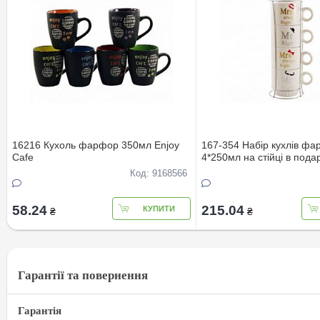
16216 Кухоль фарфор 350мл Enjoy
167-354 Набiр кухлiв ф
Cafe
4*250мл на стiйцi в пода
Код: 9168566
58.24
215.04
КУПИТИ
₴
₴
Гарантії та повернення
Гарантія