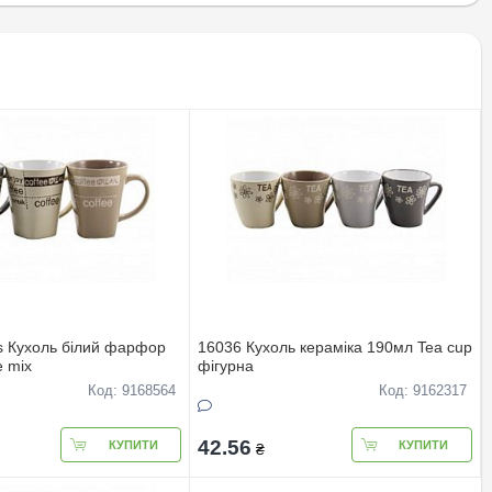
os Кухоль білий фарфор
16036 Кухоль кераміка 190мл Tea cup
e mix
фігурна
Код: 9168564
Код: 9162317
42.56
КУПИТИ
КУПИТИ
₴