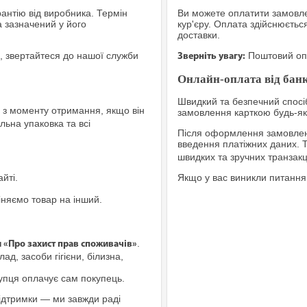
рантію від виробника. Термін
Ви можете оплатити замовле
а зазначений у його
кур'єру. Оплата здійснюєтьс
доставки.
, звертайтеся до нашої служби
Поштовий опе
Зверніть увагу:
Онлайн-оплата від банк
Швидкий та безпечний спосіб
з моменту отримання, якщо він
замовлення карткою будь-яко
льна упаковка та всі
Після оформлення замовленн
введення платіжних даних. 
швидких та зручних транзакц
йті.
Якщо у вас виникли питання
іняємо товар на інший.
.
и «Про захист прав споживачів»
ад, засоби гігієни, білизна,
купця оплачує сам покупець.
ідтримки — ми завжди раді