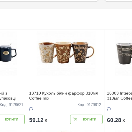
ий з
13710 Кухоль білий фарфор 310мл
16003 Inter
упаковцi
Coffee mix
310мл Сoffe
Код: 9179621
Код: 9179612
59.12
60.28
КУПИТИ
КУПИТИ
₴
₴