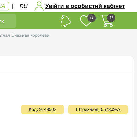
Увійти в особистий кабінет
UA
|
RU
0
0
к
тная Снежная королева
Код: 9148902
Штрих-код: 557309-A