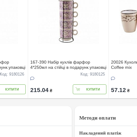
арфор
167-390 Набiр кухлiв фарфор
20026 Кухол
рунк.упаковцi
4*250мл на стiйцi в подарунк.упаковцi
Coffee mix
Код: 9180126
Код: 9180125
215.04
57.12
КУПИТИ
КУПИТИ
₴
₴
Методи оплати
Накладений платіж