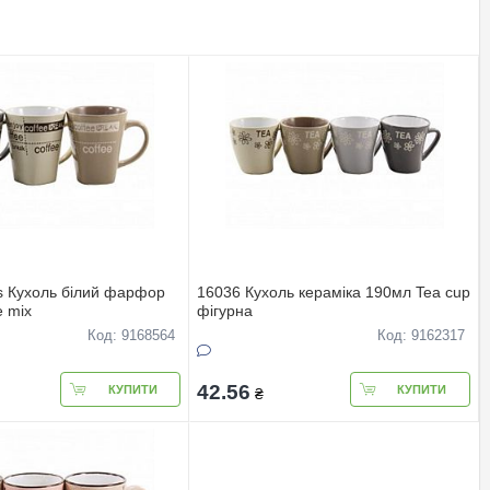
os Кухоль білий фарфор
16036 Кухоль кераміка 190мл Tea cup
e mix
фігурна
Код: 9168564
Код: 9162317
42.56
КУПИТИ
КУПИТИ
₴