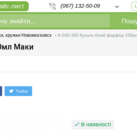
айс-лист
(067) 132-50-09
Пошу
и, кружки Новомосковск
А-54D-350 Кухоль білий фарфор 330м
30мл Маки
Twitter
В наявності