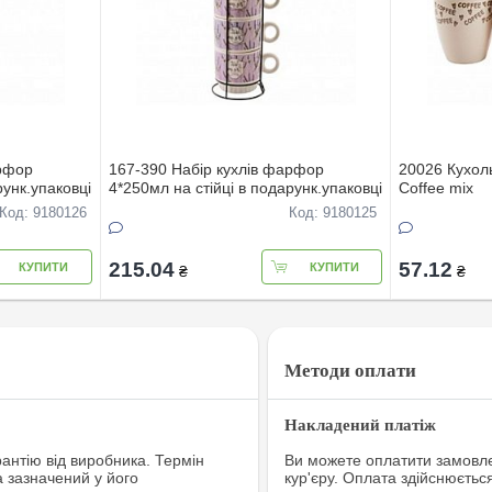
арфор
167-390 Набiр кухлiв фарфор
20026 Кухол
рунк.упаковцi
4*250мл на стiйцi в подарунк.упаковцi
Coffee mix
Код: 9180126
Код: 9180125
215.04
57.12
КУПИТИ
КУПИТИ
₴
₴
Методи оплати
Накладений платіж
рантію від виробника. Термін
Ви можете оплатити замовле
а зазначений у його
кур'єру. Оплата здійснюєтьс