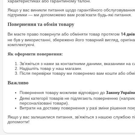
характеристиках або гарантійному талоні.
Якщо у вас виникли питання щодо гарантійного обслуговування
підтримки — ми допоможемо вам розв’язати будь-які питання.
Повернення та обмін товару
Ви маєте право повернути або обміняти товар протягом
14 днів
не був у використанні, збережено його товарний вигляд, оригіна
комплектуючі.
Як оформити повернення:
Зв’яжіться з нами за контактними даними, вказаними на са
Надішліть товар у наш магазин.
Після перевірки товару ми повернемо вам кошти або обм
Важливо
Повернення товару можливе відповідно до
Закону Україн
Деякі категорії товарів не підлягають поверненню (наприкл
персоналізовані товари).
Витрати на доставку повернення у разі зміни рішення по
Якщо у вас залишилися питання, зв’яжіться з нашою службою п
допомогти!