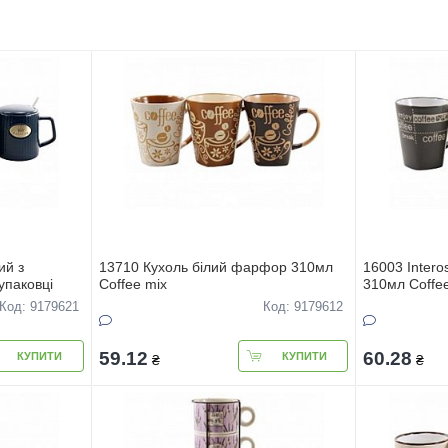
ий з
13710 Кухоль білий фарфор 310мл
16003 Inter
упаковцi
Coffee mix
310мл Сoffe
Код: 9179621
Код: 9179612
59.12
60.28
КУПИТИ
КУПИТИ
₴
₴