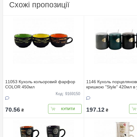
Схожі пропозиції
11053 Кухоль кольоровий фарфор
1146 Кухоль порцелянов
COLOR 450мл
кришкою "Style" 420мл в 
Код: 9169150
70.56
197.12
КУПИТИ
₴
₴