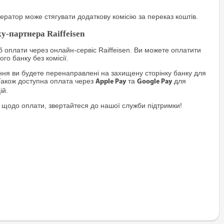
ратор може стягувати додаткову комісію за переказ коштів.
у-партнера Raiffeisen
 оплати через онлайн-сервіс Raiffeisen. Ви можете оплатити
го банку без комісії.
я ви будете перенаправлені на захищену сторінку банку для
Також доступна оплата через
та
для
Apple Pay
Google Pay
ій.
 щодо оплати, звертайтеся до нашої служби підтримки!