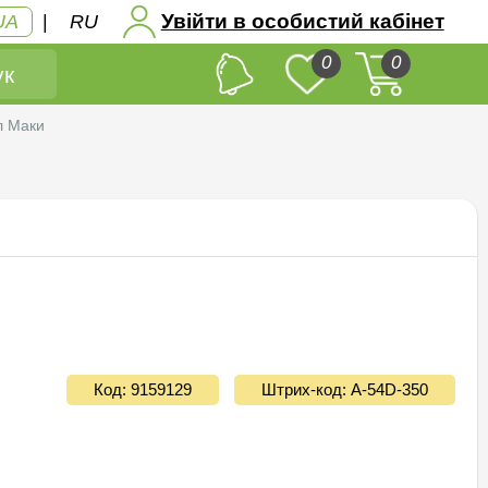
Увійти в особистий кабінет
UA
|
RU
0
0
к
л Маки
Код: 9159129
Штрих-код: А-54D-350