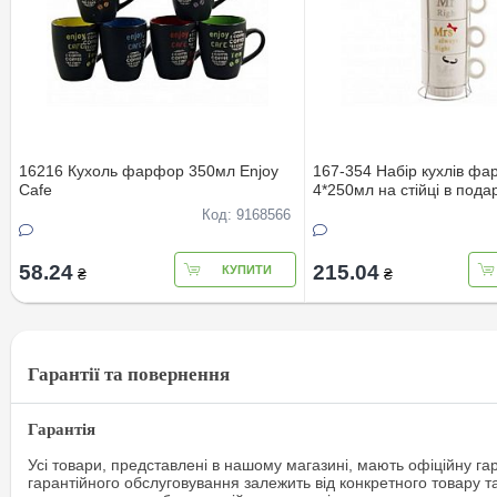
16216 Кухоль фарфор 350мл Enjoy
167-354 Набiр кухлiв ф
Cafe
4*250мл на стiйцi в пода
Код: 9168566
58.24
215.04
КУПИТИ
₴
₴
Гарантії та повернення
Гарантія
Усі товари, представлені в нашому магазині, мають офіційну га
гарантійного обслуговування залежить від конкретного товару т