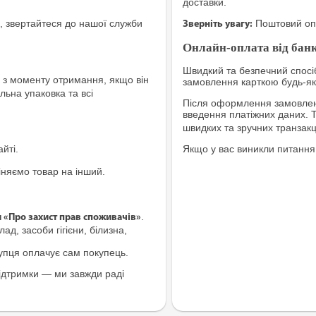
доставки.
, звертайтеся до нашої служби
Поштовий опе
Зверніть увагу:
Онлайн-оплата від банк
Швидкий та безпечний спосіб
з моменту отримання, якщо він
замовлення карткою будь-яко
льна упаковка та всі
Після оформлення замовленн
введення платіжних даних. 
швидких та зручних транзакц
йті.
Якщо у вас виникли питання
іняємо товар на інший.
.
и «Про захист прав споживачів»
ад, засоби гігієни, білизна,
купця оплачує сам покупець.
ідтримки — ми завжди раді