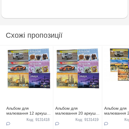
Схожі пропозиції
Альбом для
Альбом для
Альбом для
малювання 12 аркушів
малювання 20 аркушів
малювання 2
120гр/м
120гр/м
120гр/м на п
Код: 9131418
Код: 9131419
Ко