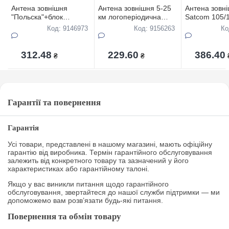
Антена зовнiшня
Антена зовнiшня 5-25
Антена зовн
"Польска"+блок
км логоперiодична
Satcom 105/1
живлення+посилювачем
метал
посилювачем
Код: 9146973
Код: 9156263
Ко
9999
312.48
229.60
386.40
₴
₴
Гарантії та повернення
Гарантія
Усі товари, представлені в нашому магазині, мають офіційну
гарантію від виробника. Термін гарантійного обслуговування
залежить від конкретного товару та зазначений у його
характеристиках або гарантійному талоні.
Якщо у вас виникли питання щодо гарантійного
обслуговування, звертайтеся до нашої служби підтримки — ми
допоможемо вам розв’язати будь-які питання.
Повернення та обмін товару