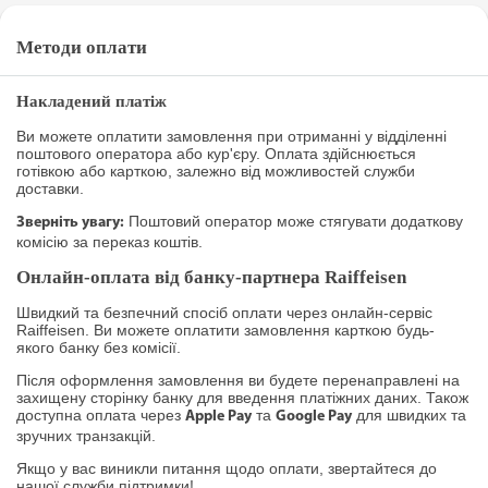
Методи оплати
Накладений платіж
Ви можете оплатити замовлення при отриманні у відділенні
поштового оператора або кур'єру. Оплата здійснюється
готівкою або карткою, залежно від можливостей служби
доставки.
Поштовий оператор може стягувати додаткову
Зверніть увагу:
комісію за переказ коштів.
Онлайн-оплата від банку-партнера Raiffeisen
Швидкий та безпечний спосіб оплати через онлайн-сервіс
Raiffeisen. Ви можете оплатити замовлення карткою будь-
якого банку без комісії.
Після оформлення замовлення ви будете перенаправлені на
захищену сторінку банку для введення платіжних даних. Також
доступна оплата через
та
для швидких та
Apple Pay
Google Pay
зручних транзакцій.
Якщо у вас виникли питання щодо оплати, звертайтеся до
нашої служби підтримки!