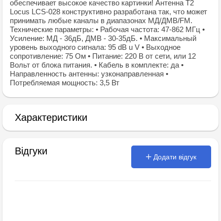
обеспечивает высокое качество картинки! Антенна Т2
Locus LCS-028 конструктивно разработана так, что может
принимать любые каналы в диапазонах МД/ДМВ/FM.
Технические параметры: • Рабочая частота: 47-862 МГц •
Усиление: МД - 36дБ, ДМВ - 30-35дБ. • Максимальный
уровень выходного сигнала: 95 dB u V • Выходное
сопротивление: 75 Ом • Питание: 220 В от сети, или 12
Вольт от блока питания. • Кабель в комплекте: да •
Направленность антенны: узконаправленная •
Потребляемая мощность: 3,5 Вт
Характеристики
Відгуки
Додати відгук