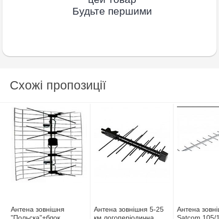
Будьте першими
Схожі пропозиції
Антена зовнiшня
Антена зовнiшня 5-25
Антена зовн
"Польска"+блок
км логоперiодична
Satcom 105/1