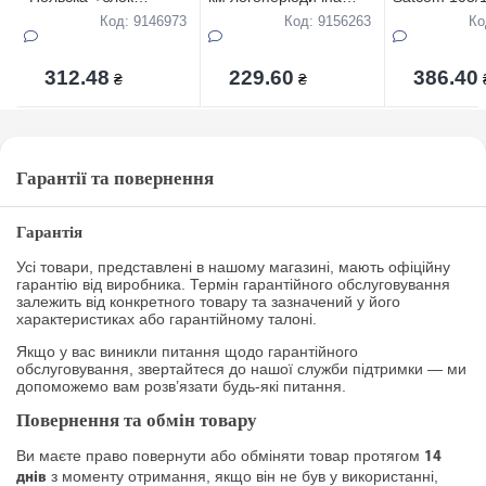
живлення+посилювачем
метал
посилювачем
Код: 9146973
Код: 9156263
Ко
9999
312.48
229.60
386.40
₴
₴
Гарантії та повернення
Гарантія
Усі товари, представлені в нашому магазині, мають офіційну
гарантію від виробника. Термін гарантійного обслуговування
залежить від конкретного товару та зазначений у його
характеристиках або гарантійному талоні.
Якщо у вас виникли питання щодо гарантійного
обслуговування, звертайтеся до нашої служби підтримки — ми
допоможемо вам розв’язати будь-які питання.
Повернення та обмін товару
Ви маєте право повернути або обміняти товар протягом
14
з моменту отримання, якщо він не був у використанні,
днів