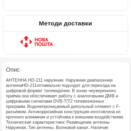
Методи доставки
Опис
АНТЕННА HD-211 наружная. Наружная диапазонная
антеннаHD-211оптимально подходит для перехода на
цифровой формат телевидения. В зонах неуверенного
приёма она обеспечивает работу с аналоговыми ДМВ и
цифровыми сигналами DVB-T/T2 телевизионных
программ. Водонепроницаемый дипольный элемент с F-
разъёмом. Антикоррозийная конструкция изготовлена из
прочного алюминия и устойчива к внешним воздействиям.
Технические характеристики: Размещение антенны
Наружная. Тип антенны. Волновой канал. Наличие