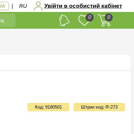
Увійти в особистий кабінет
UA
|
RU
0
0
к
Код: 9180501
Штрих-код: R-273