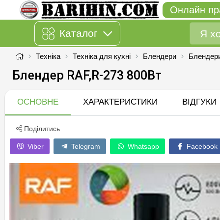
Онлайн пр
Каталог
Техніка
Техніка для кухні
Блендери
Блендери
Блендер RAF,R-273 800Вт
ОСНОВНЕ
ХАРАКТЕРИСТИКИ
ВІДГУКИ
Поділитись
Viber
Telegram
Whatsapp
Facebook