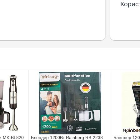
Корист
k MK-BL820
Блендер 1200Вт Rainberg RB-2238
Блендер 120