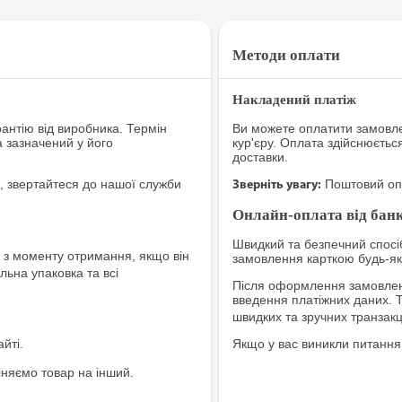
Методи оплати
Накладений платіж
рантію від виробника. Термін
Ви можете оплатити замовле
а зазначений у його
кур'єру. Оплата здійснюєтьс
доставки.
, звертайтеся до нашої служби
Поштовий опе
Зверніть увагу:
Онлайн-оплата від банк
Швидкий та безпечний спосіб
з моменту отримання, якщо він
замовлення карткою будь-яко
льна упаковка та всі
Після оформлення замовленн
введення платіжних даних. 
швидких та зручних транзакц
йті.
Якщо у вас виникли питання
іняємо товар на інший.