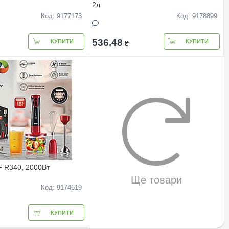
2л
Код: 9177173
Код: 9178899
536.48
КУПИТИ
КУПИТИ
₴
 R340, 2000Вт
Ще товари
Код: 9174619
КУПИТИ