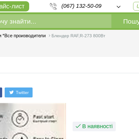
айс-лист
(067) 132-50-09
Пошу
 *Все производители
Блендер RAF,R-273 800Вт
Twitter
В наявності