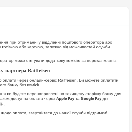
ння при отриманні у відділенні поштового оператора або
я готівкою або карткою, залежно від можливостей служби
ратор може стягувати додаткову комісію за переказ коштів.
у-партнера Raiffeisen
 оплати через онлайн-сервіс Raiffeisen. Ви можете оплатити
го банку без комісії.
я ви будете перенаправлені на захищену сторінку банку для
Також доступна оплата через
та
для
Apple Pay
Google Pay
ій.
 щодо оплати, звертайтеся до нашої служби підтримки!