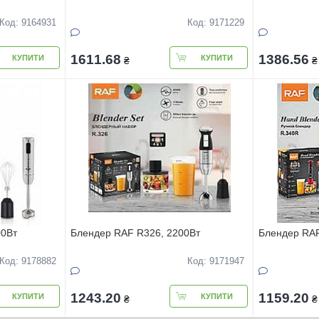
Код: 9164931
Код: 9171229
1611.68
1386.56
КУПИТИ
КУПИТИ
₴
₴
00Вт
Блендер RAF R326, 2200Вт
Блендер RAF
Код: 9178882
Код: 9171947
1243.20
1159.20
КУПИТИ
КУПИТИ
₴
₴