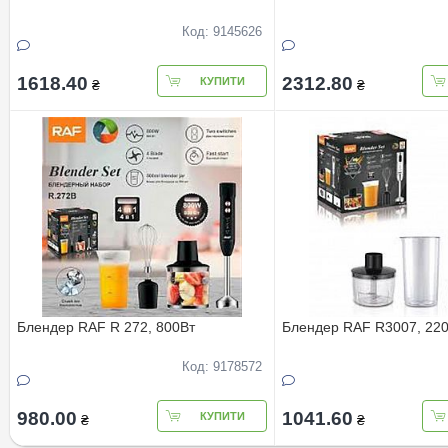
Код: 9145626
1618.40
2312.80
КУПИТИ
₴
₴
Блендер RAF R 272, 800Вт
Блендер RAF R3007, 22
Код: 9178572
980.00
1041.60
КУПИТИ
₴
₴