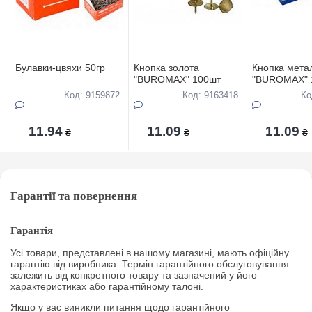
Булавки-цвяхи 50гр
Кнопка золота
Кнопка мета
"BUROMAX" 100шт
"BUROMAX" 
Код: 9159872
Код: 9163418
Ко
11.94
11.09
11.09
₴
₴
₴
Гарантії та повернення
Гарантія
Усі товари, представлені в нашому магазині, мають офіційну
гарантію від виробника. Термін гарантійного обслуговування
залежить від конкретного товару та зазначений у його
характеристиках або гарантійному талоні.
Якщо у вас виникли питання щодо гарантійного