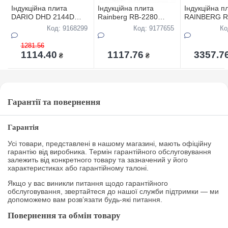
Iндукцiйна плита
Iндукцiйна плита
Iндукцiйна п
DARIO DHD 2144D
Rainberg RB-2280
RAINBERG R
2000Вт,склокерамiка
2800Вт,склокерамiка
817,4200Вт,с
Код: 9168299
Код: 9177655
Ко
ТОР-ЦIНА
1281.56
1114.40
1117.76
3357.7
₴
₴
Гарантії та повернення
Гарантія
Усі товари, представлені в нашому магазині, мають офіційну
гарантію від виробника. Термін гарантійного обслуговування
залежить від конкретного товару та зазначений у його
характеристиках або гарантійному талоні.
Якщо у вас виникли питання щодо гарантійного
обслуговування, звертайтеся до нашої служби підтримки — ми
допоможемо вам розв’язати будь-які питання.
Повернення та обмін товару