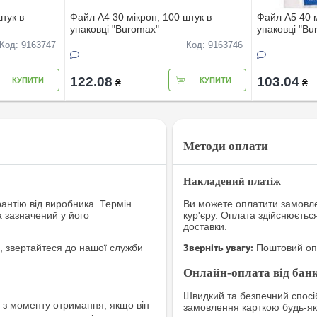
тук в
Файл А4 30 мікрон, 100 штук в
Файл А5 40 м
упаковці "Buromax"
упаковці "Bu
Код: 9163747
Код: 9163746
122.08
103.04
КУПИТИ
КУПИТИ
₴
₴
Методи оплати
Накладений платіж
рантію від виробника. Термін
Ви можете оплатити замовле
а зазначений у його
кур'єру. Оплата здійснюєтьс
доставки.
, звертайтеся до нашої служби
Поштовий опе
Зверніть увагу:
Онлайн-оплата від банк
Швидкий та безпечний спосіб
з моменту отримання, якщо він
замовлення карткою будь-яко