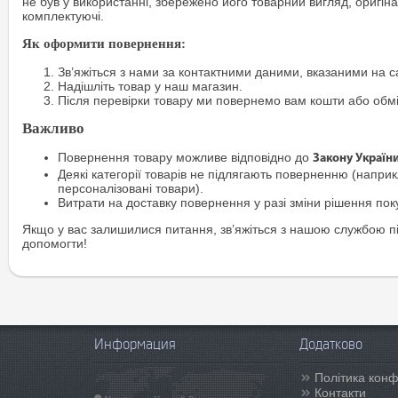
не був у використанні, збережено його товарний вигляд, оригіна
комплектуючі.
Як оформити повернення:
Зв’яжіться з нами за контактними даними, вказаними на са
Надішліть товар у наш магазин.
Після перевірки товару ми повернемо вам кошти або обм
Важливо
Повернення товару можливе відповідно до
Закону Україн
Деякі категорії товарів не підлягають поверненню (наприкл
персоналізовані товари).
Витрати на доставку повернення у разі зміни рішення по
Якщо у вас залишилися питання, зв’яжіться з нашою службою п
допомогти!
Информация
Додатково
Політика конф
Контакти