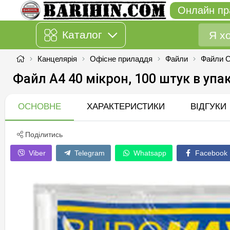
Онлайн пр
Каталог
Канцелярія
Офісне приладдя
Файли
Файли Co
Файл А4 40 мікрон, 100 штук в упа
ОСНОВНЕ
ХАРАКТЕРИСТИКИ
ВІДГУКИ
Поділитись
Viber
Telegram
Whatsapp
Facebook