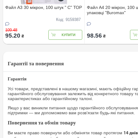
Файл А3 30 мікрон, 100 штук " С" ТОР
Файл А4 20 мікрон, 100 ш
упаковці "Buromax"
Код: 9159387
109.48
95.20
98.56
КУПИТИ
₴
₴
Гарантії та повернення
Гарантія
Усі товари, представлені в нашому магазині, мають офіційну га
гарантійного обслуговування залежить від конкретного товару т
характеристиках або гарантійному талоні.
Якщо у вас виникли питання щодо гарантійного обслуговування
підтримки — ми допоможемо вам розв’язати будь-які питання.
Повернення та обмін товару
Ви маєте право повернути або обміняти товар протягом
14 днів