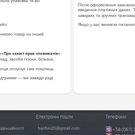
льна упаковка та всі
Після оформлення замовленн
введення платіжних даних. 
швидких та зручних транзакц
йті.
Якщо у вас виникли питання
іняємо товар на інший.
.
и «Про захист прав споживачів»
ад, засоби гігієни, білизна,
купця оплачує сам покупець.
ідтримки — ми завжди раді
Електронні пошти
Телефони
іденційності
barihin20@gmail.com
+38 (067) 