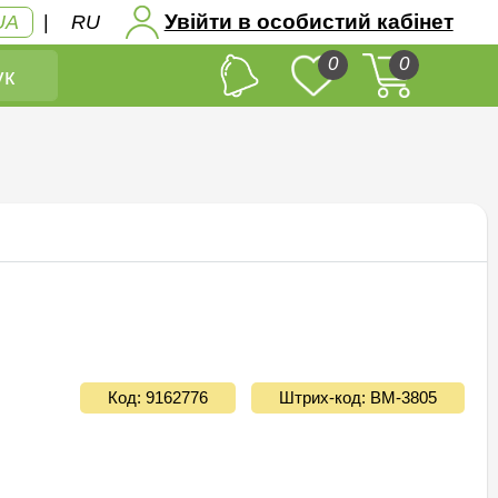
Увійти в особистий кабінет
UA
|
RU
0
0
к
Код: 9162776
Штрих-код: ВМ-3805