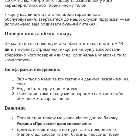
залежить від конкретного товару та зазначений у його
характеристиках або гарантійному талоні.
Якщо у вас виникли питання щодо гарантійного
обслуговування, звертайтеся до нашої служби підтримки — ми
допоможемо вам розв’язати будь-які питання.
Повернення та обмін товару
Ви маєте право повернути або обміняти товар протягом
14
з моменту отримання, якщо він не був у використанні,
днів
збережено його товарний вигляд, оригінальна упаковка та всі
комплектуючі.
Як оформити повернення:
Зв’яжіться з нами за контактними даними, вказаними на
сайті.
Надішліть товар у наш магазин.
Після перевірки товару ми повернемо вам кошти або
обміняємо товар на інший.
Важливо
Повернення товару можливе відповідно до
Закону
.
України «Про захист прав споживачів»
Деякі категорії товарів не підлягають поверненню
(наприклад, засоби гігієни, білизна, персоналізовані