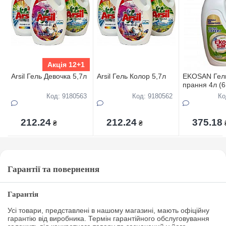
Акція 12+1
Arsil Гель Девочка 5,7л
Arsil Гель Колор 5,7л
EKOSAN Гел
прання 4л (6
Вера
Код: 9180563
Код: 9180562
Ко
212.24
212.24
375.18
₴
₴
Гарантії та повернення
Гарантія
Усі товари, представлені в нашому магазині, мають офіційну
гарантію від виробника. Термін гарантійного обслуговування