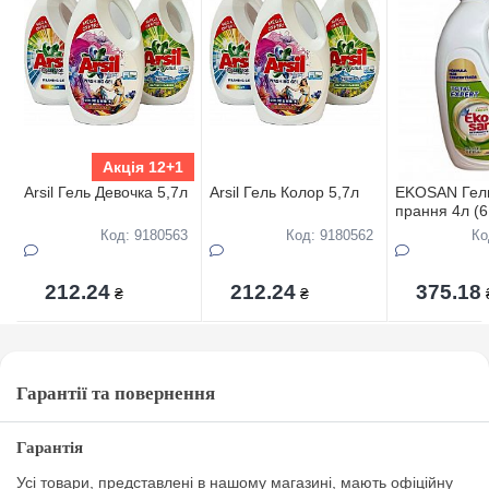
Акція 12+1
Arsil Гель Девочка 5,7л
Arsil Гель Колор 5,7л
EKOSAN Гел
прання 4л (6
Вера
Код: 9180563
Код: 9180562
Ко
212.24
212.24
375.18
₴
₴
Гарантії та повернення
Гарантія
Усі товари, представлені в нашому магазині, мають офіційну