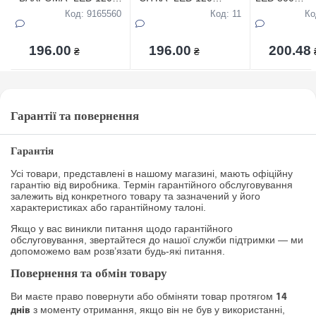
ЛАМПОЧОК (3,*0,5м)
ЛАМПОЧОК (1,5*1,5м)
ЛАМПОЧОК,в
Код: 9165560
Код: 11
Ко
),вiд мережi
),вiд мережi
мережi,14м
196.00
196.00
200.48
₴
₴
Гарантії та повернення
Гарантія
Усі товари, представлені в нашому магазині, мають офіційну
гарантію від виробника. Термін гарантійного обслуговування
залежить від конкретного товару та зазначений у його
характеристиках або гарантійному талоні.
Якщо у вас виникли питання щодо гарантійного
обслуговування, звертайтеся до нашої служби підтримки — ми
допоможемо вам розв’язати будь-які питання.
Повернення та обмін товару
Ви маєте право повернути або обміняти товар протягом
14
з моменту отримання, якщо він не був у використанні,
днів