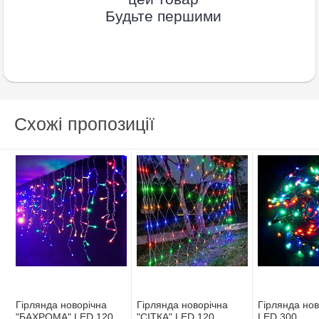
Будьте першими
Схожі пропозиції
Гірлянда новорічна
Гірлянда новорічна
Гірлянда нов
"БАХРОМА" LED 120
"СІТКА" LED 120
LED 300