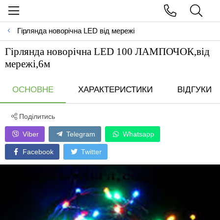
Гірлянда новорічна LED вiд мережi
Гірлянда новорічна LED 100 ЛАМПОЧОК,вiд
мережi,6м
ОСНОВНЕ
ХАРАКТЕРИСТИКИ
ВІДГУКИ
Поділитись
Viber
Telegram
Whatsapp
Facebook
Twitter