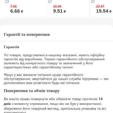
7.66
10.94
22.47
6.66
9.51
19.54
₴
₴
₴
Гарантії та повернення
Гарантія
Усі товари, представлені в нашому магазині, мають офіційну
гарантію від виробника. Термін гарантійного обслуговування
залежить від конкретного товару та зазначений у його
характеристиках або гарантійному талоні.
Якщо у вас виникли питання щодо гарантійного
обслуговування, звертайтеся до нашої служби підтримки — ми
допоможемо вам розв’язати будь-які питання.
Повернення та обмін товару
Ви маєте право повернути або обміняти товар протягом
14
з моменту отримання, якщо він не був у використанні,
днів
збережено його товарний вигляд, оригінальна упаковка та всі
комплектуючі.