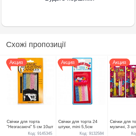
Схожі пропозиції
Свічки для торта
Свічки для торта 24
Свічки для т
"Незгасаючі" 5 см 10шт
штуки, mini 5,5см
музичні, 3 ш
Код: 9145345
Код: 9132584
Ко