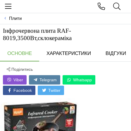
Плити
Iнфрочервона плита RAF-
8019,3500Вт,склокерамiка
ОСНОВНЕ
ХАРАКТЕРИСТИКИ
ВІДГУКИ
Поділитись
Viber
Telegram
Whatsapp
Facebook
Twitter