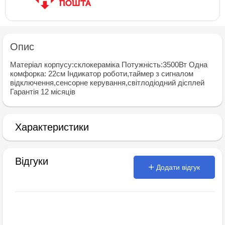
Опис
Матерiал корпусу:склокерамiка Потужнiсть:3500Вт Одна
комфорка: 22см Iндикатор роботи,таймер з сигналом
вiдключення,сенсорне керування,свiтлодiодний дiсплей
Гарантiя 12 мiсяцiв
Характеристики
Відгуки
Додати відгук