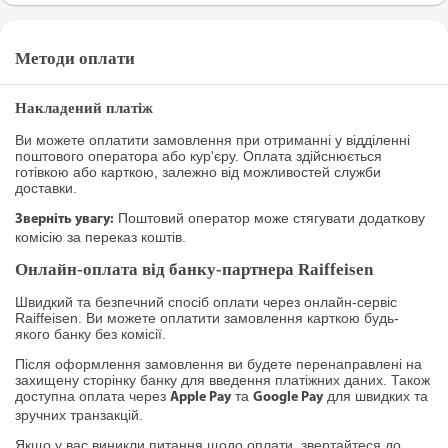
Методи оплати
Накладений платіж
Ви можете оплатити замовлення при отриманні у відділенні
поштового оператора або кур'єру. Оплата здійснюється
готівкою або карткою, залежно від можливостей служби
доставки.
Поштовий оператор може стягувати додаткову
Зверніть увагу:
комісію за переказ коштів.
Онлайн-оплата від банку-партнера Raiffeisen
Швидкий та безпечний спосіб оплати через онлайн-сервіс
Raiffeisen. Ви можете оплатити замовлення карткою будь-
якого банку без комісії.
Після оформлення замовлення ви будете перенаправлені на
захищену сторінку банку для введення платіжних даних. Також
доступна оплата через
та
для швидких та
Apple Pay
Google Pay
зручних транзакцій.
Якщо у вас виникли питання щодо оплати, звертайтеся до