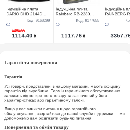
Iндукцiйна плита
Iндукцiйна плита
Iндукцiйна п
DARIO DHD 2144D
Rainberg RB-2280
RAINBERG R
2000Вт,склокерамiка
2800Вт,склокерамiка
817,4200Вт,с
Код: 9168299
Код: 9177655
Ко
ТОР-ЦIНА
1281.56
1114.40
1117.76
3357.7
₴
₴
Гарантії та повернення
Гарантія
Усі товари, представлені в нашому магазині, мають офіційну
гарантію від виробника. Термін гарантійного обслуговування
залежить від конкретного товару та зазначений у його
характеристиках або гарантійному талоні.
Якщо у вас виникли питання щодо гарантійного
обслуговування, звертайтеся до нашої служби підтримки — ми
допоможемо вам розв’язати будь-які питання.
Повернення та обмін товару