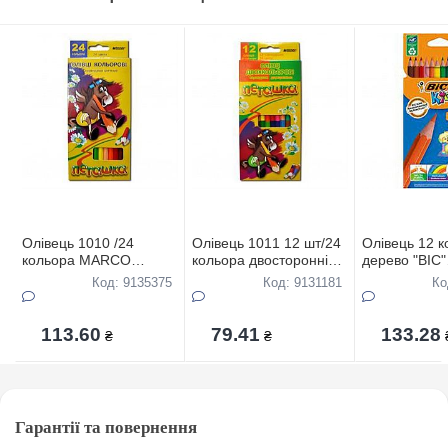
Олівець 1010 /24
Олівець 1011 12 шт/24
Олівець 12 к
кольора MARCO
кольора двосторонній
дерево "BIC"
"Пегашка"
MARCO
EVOLUTION 
Код: 9135375
Код: 9131181
Ко
113.60
79.41
133.28
₴
₴
Гарантії та повернення