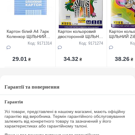
Картон білий А4 7арк
Картон кольоровий
Картон коль
Коленкор ЩIЛЬНИЙ
двостороннiй ЩІЛЬНИЙ
ЩІЛЬНИЙ ZiBi
200гр/м2
ZiBi Kids Line А4
А4 14арк/7ко
Код: 9171314
Код: 9171274
Ко
8арк/8кольорiв., 200г/
230г/м2
м2
29.01
34.32
38.26
₴
₴
₴
Гарантії та повернення
Гарантія
Усі товари, представлені в нашому магазині, мають офіційну
гарантію від виробника. Термін гарантійного обслуговування
залежить від конкретного товару та зазначений у його
характеристиках або гарантійному талоні.