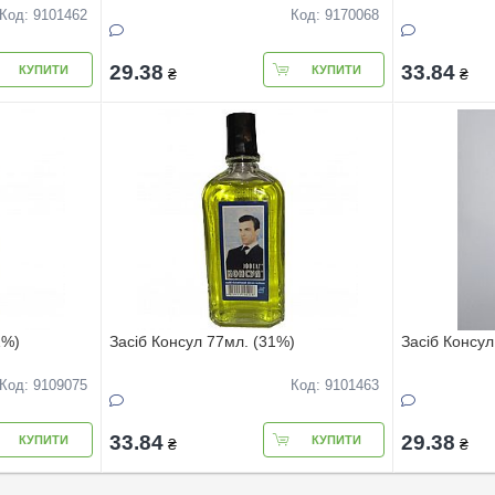
Код: 9101462
Код: 9170068
29.38
33.84
КУПИТИ
КУПИТИ
₴
₴
1%)
Засіб Консул 77мл. (31%)
Засіб Консу
Код: 9109075
Код: 9101463
33.84
29.38
КУПИТИ
КУПИТИ
₴
₴