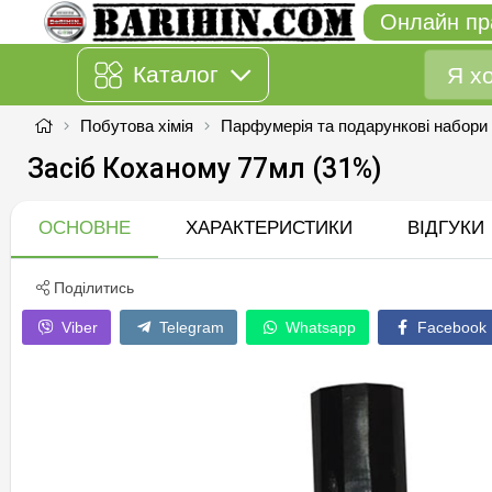
Онлайн пр
Каталог
Побутова хімія
Парфумерія та подарункові набори
Засіб Коханому 77мл (31%)
ОСНОВНЕ
ХАРАКТЕРИСТИКИ
ВІДГУКИ
Поділитись
Viber
Telegram
Whatsapp
Facebook