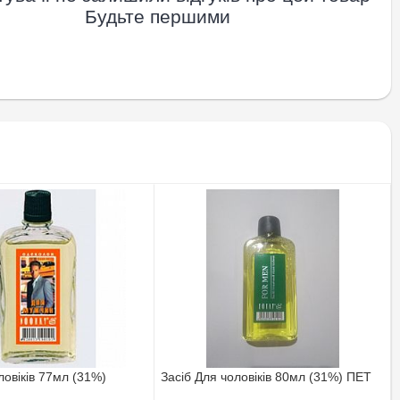
Будьте першими
ловіків 77мл (31%)
Засіб Для чоловіків 80мл (31%) ПЕТ