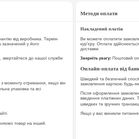
Методи оплати
Накладений платіж
рантію від виробника. Термін
Ви можете оплатити замовле
а зазначений у його
кур'єру. Оплата здійснюєтьс
доставки.
, звертайтеся до нашої служби
Поштовий опе
Зверніть увагу:
Онлайн-оплата від банк
Швидкий та безпечний спосіб
з моменту отримання, якщо він
замовлення карткою будь-яко
льна упаковка та всі
Після оформлення замовленн
введення платіжних даних. 
швидких та зручних транзакц
йті.
Якщо у вас виникли питання
іняємо товар на інший.