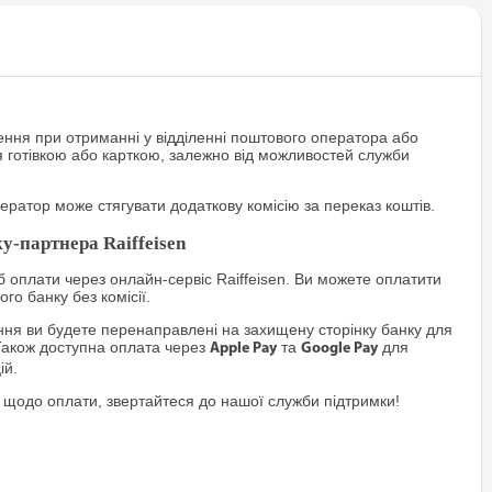
ння при отриманні у відділенні поштового оператора або
я готівкою або карткою, залежно від можливостей служби
ратор може стягувати додаткову комісію за переказ коштів.
у-партнера Raiffeisen
 оплати через онлайн-сервіс Raiffeisen. Ви можете оплатити
го банку без комісії.
я ви будете перенаправлені на захищену сторінку банку для
Також доступна оплата через
та
для
Apple Pay
Google Pay
ій.
 щодо оплати, звертайтеся до нашої служби підтримки!