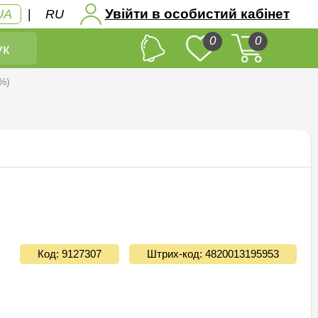
Увійти в особистий кабінет
UA
|
RU
0
0
к
%)
Код: 9127307
Штрих-код: 4820013195953