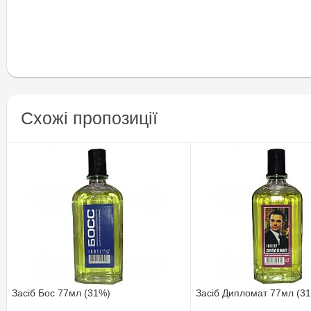
Схожі пропозиції
Засіб Бос 77мл (31%)
Засіб Дипломат 77мл (3