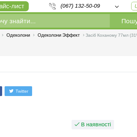
айс-лист
(067) 132-50-09
Пошу
Одеколони
Одеколони Эффект
Засіб Коханому 77мл (31
Twitter
В наявності