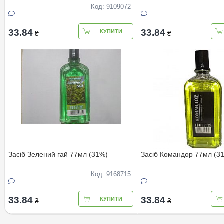
Код: 9109072
33.84
33.84
КУПИТИ
₴
₴
Засіб Зелений гай 77мл (31%)
Засіб Командор 77мл (3
Код: 9168715
33.84
33.84
КУПИТИ
₴
₴