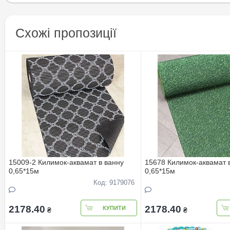
Схожі пропозиції
15009-2 Килимок-аквамат в ванну
15678 Килимок-аквамат 
0,65*15м
0,65*15м
Код: 9179076
2178.40
2178.40
КУПИТИ
₴
₴