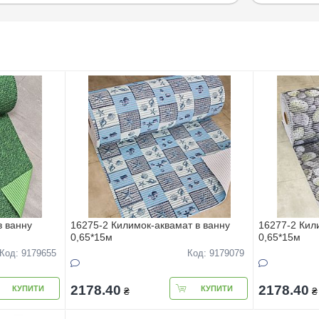
в ванну
16275-2 Килимок-аквамат в ванну
16277-2 Кил
0,65*15м
0,65*15м
Код: 9179655
Код: 9179079
2178.40
2178.40
КУПИТИ
КУПИТИ
₴
₴