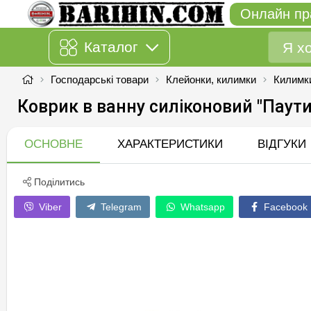
Онлайн пр
Каталог
Господарські товари
Клейонки, килимки
Килимк
Коврик в ванну силiконовий "Паут
ОСНОВНЕ
ХАРАКТЕРИСТИКИ
ВІДГУКИ
Поділитись
Viber
Telegram
Whatsapp
Facebook