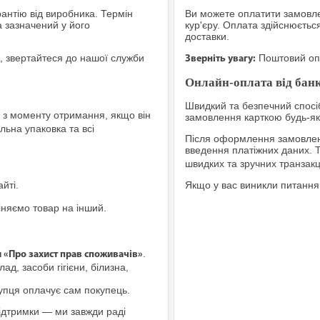
рантію від виробника. Термін
Ви можете оплатити замовле
а зазначений у його
кур'єру. Оплата здійснюєтьс
доставки.
, звертайтеся до нашої служби
Поштовий опе
Зверніть увагу:
Онлайн-оплата від банк
Швидкий та безпечний спосіб
з моменту отримання, якщо він
замовлення карткою будь-яко
льна упаковка та всі
Після оформлення замовленн
введення платіжних даних. 
швидких та зручних транзакц
йті.
Якщо у вас виникли питання
іняємо товар на інший.
.
и «Про захист прав споживачів»
ад, засоби гігієни, білизна,
купця оплачує сам покупець.
ідтримки — ми завжди раді