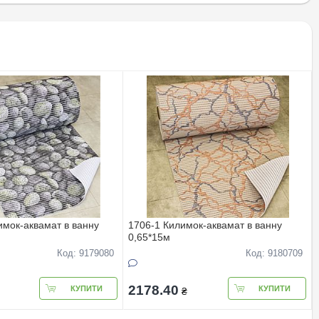
имок-аквамат в ванну
1706-1 Килимок-аквамат в ванну
0,65*15м
Код: 9179080
Код: 9180709
2178.40
КУПИТИ
КУПИТИ
₴