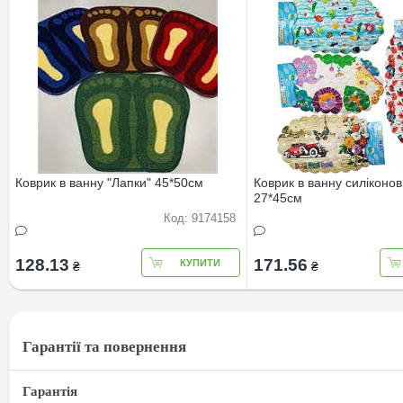
Коврик в ванну "Лапки" 45*50см
Коврик в ванну силiконо
27*45см
Код: 9174158
128.13
171.56
КУПИТИ
₴
₴
Гарантії та повернення
Гарантія