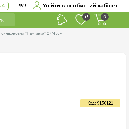
Увійти в особистий кабінет
UA
|
RU
0
0
к
 силiконовий "Паутинка" 27*45см
Код: 9150121