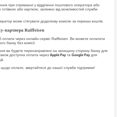
ння при отриманні у відділенні поштового оператора або
я готівкою або карткою, залежно від можливостей служби
ратор може стягувати додаткову комісію за переказ коштів.
у-партнера Raiffeisen
 оплати через онлайн-сервіс Raiffeisen. Ви можете оплатити
го банку без комісії.
я ви будете перенаправлені на захищену сторінку банку для
Також доступна оплата через
та
для
Apple Pay
Google Pay
ій.
 щодо оплати, звертайтеся до нашої служби підтримки!