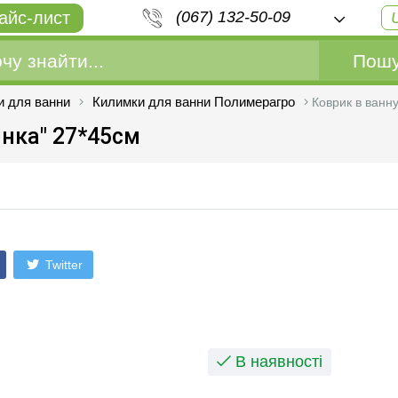
айс-лист
(067) 132-50-09
Пошу
и для ванни
Килимки для ванни Полимерагро
Коврик в ванну
инка" 27*45см
Twitter
В наявності