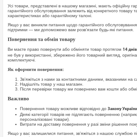
Усі товари, представлені в нашому магазині, мають офіційну га
гарантійного обслуговування залежить від конкретного товару т
характеристиках або гарантійному талоні.
Якщо у вас виникли питання щодо гарантійного обслуговування
підтримки — ми допоможемо вам розв’язати будь-які питання.
Повернення та обмін товару
Ви маєте право повернути або обміняти товар протягом
14 днів
не був у використанні, збережено його товарний вигляд, оригіна
комплектуючі.
Як оформити повернення:
Зв’яжіться з нами за контактними даними, вказаними на са
Надішліть товар у наш магазин.
Після перевірки товару ми повернемо вам кошти або обм
Важливо
Повернення товару можливе відповідно до
Закону Україн
Деякі категорії товарів не підлягають поверненню (наприкл
персоналізовані товари).
Витрати на доставку повернення у разі зміни рішення по
Якщо у вас залишилися питання, зв’яжіться з нашою службою п