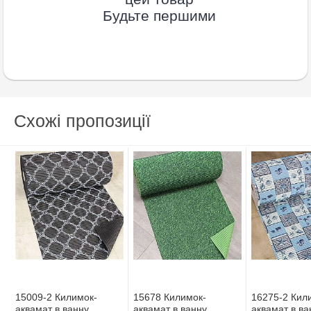
Будьте першими
Схожі пропозиції
15009-2 Килимок-
15678 Килимок-
16275-2 Кил
аквамат в ванну
аквамат в ванну
аквамат в ва