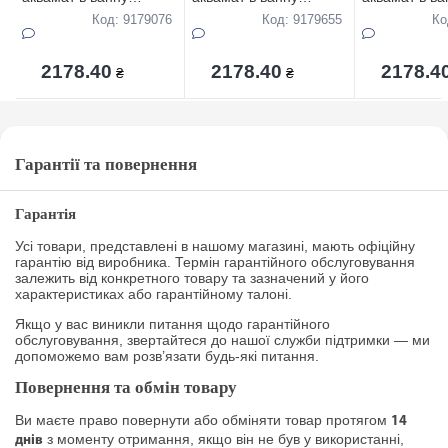
0,65*15м
0,65*15м
0,65*15м
Код: 9179076
Код: 9179655
Ко
2178.40
2178.40
2178.4
₴
₴
Гарантії та повернення
Гарантія
Усі товари, представлені в нашому магазині, мають офіційну
гарантію від виробника. Термін гарантійного обслуговування
залежить від конкретного товару та зазначений у його
характеристиках або гарантійному талоні.
Якщо у вас виникли питання щодо гарантійного
обслуговування, звертайтеся до нашої служби підтримки — ми
допоможемо вам розв’язати будь-які питання.
Повернення та обмін товару
Ви маєте право повернути або обміняти товар протягом
14
з моменту отримання, якщо він не був у використанні,
днів